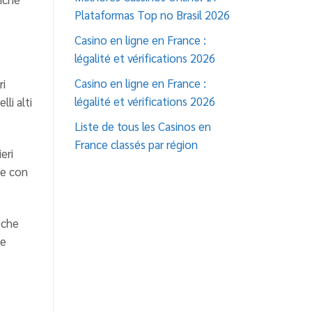
Plataformas Top no Brasil 2026
Casino en ligne en France :
légalité et vérifications 2026
Casino en ligne en France :
ri
légalité et vérifications 2026
li alti
Liste de tous les Casinos en
France classés par région
eri
ve con
i che
te