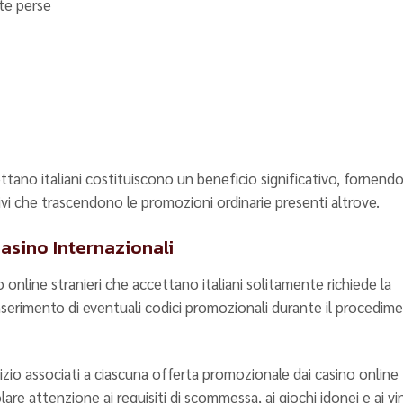
te perse
ettano italiani costituiscono un beneficio significativo, fornend
vi che trascendono le promozioni ordinarie presenti altrove.
Casino Internazionali
online stranieri che accettano italiani solitamente richiede la
inserimento di eventuali codici promozionali durante il procedime
vizio associati a ciascuna offerta promozionale dai casino online
are attenzione ai requisiti di scommessa, ai giochi idonei e ai vin