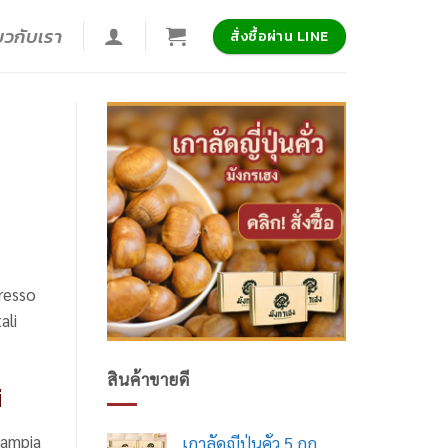
่ยวกับเรา
สั่งซื้อผ่าน LINE
presso
ali
สินค้าขายดี
i
 ampia
เกาลัดญี่ปุ่นคั่ว 5 กก