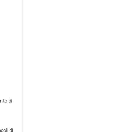
o
nto di
coli di