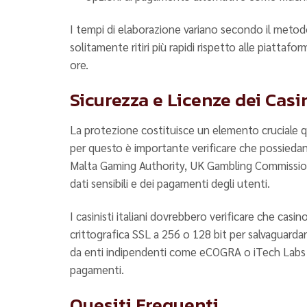
I tempi di elaborazione variano secondo il metodo
solitamente ritiri più rapidi rispetto alle piattaf
ore.
Sicurezza e Licenze dei Casi
La protezione costituisce un elemento cruciale qu
per questo è importante verificare che possiedan
Malta Gaming Authority, UK Gambling Commission 
dati sensibili e dei pagamenti degli utenti.
I casinisti italiani dovrebbero verificare che casi
crittografica SSL a 256 o 128 bit per salvaguardare 
da enti indipendenti come eCOGRA o iTech Labs c
pagamenti.
Quesiti Frequenti