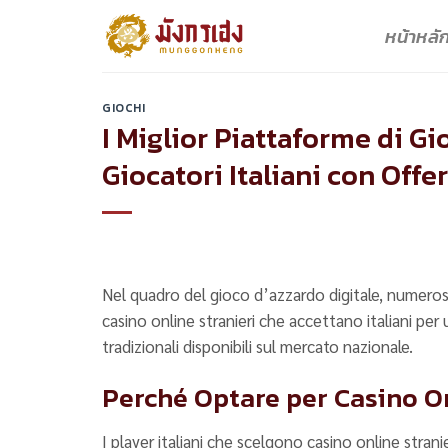
Skip
หน้าหลั
to
content
GIOCHI
I Miglior Piattaforme di G
Giocatori Italiani con Offe
Nel quadro del gioco d’azzardo digitale, numerosi 
casino online stranieri che accettano italiani per u
tradizionali disponibili sul mercato nazionale.
Perché Optare per Casino On
I player italiani che scelgono casino online stra