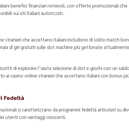
aliani benefici finanziari notevoli, con offerte promozionali che
ili sui siti italiani autorizzati.
ne stranieri che accettano italiani includono di solito match bo
naia di giri gratuiti sulle slot machine più gettonate attualment
ritti di esplorare l’vasta selezione di slot e giochi con un sald
o ai casino online stranieri che accettano italiani con bonus pi
i Fedeltà
azionali si caratterizzano da programmi fedeltà articolati su div
dei utenti con vantaggi crescenti.