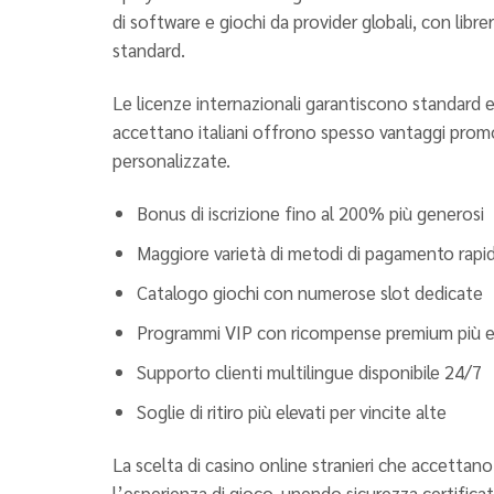
di software e giochi da provider globali, con lib
standard.
Le licenze internazionali garantiscono standard el
accettano italiani offrono spesso vantaggi promo
personalizzate.
Bonus di iscrizione fino al 200% più generosi
Maggiore varietà di metodi di pagamento rapid
Catalogo giochi con numerose slot dedicate
Programmi VIP con ricompense premium più e
Supporto clienti multilingue disponibile 24/7
Soglie di ritiro più elevati per vincite alte
La scelta di casino online stranieri che accettano
l’esperienza di gioco, unendo sicurezza certificat