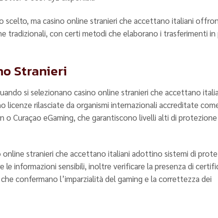
 scelto, ma casino online stranieri che accettano italiani offro
orme tradizionali, con certi metodi che elaborano i trasferimenti i
no Stranieri
ando si selezionano casino online stranieri che accettano italia
o licenze rilasciate da organismi internazionali accreditate com
o Curaçao eGaming, che garantiscono livelli alti di protezione
no online stranieri che accettano italiani adottino sistemi di prot
le informazioni sensibili, inoltre verificare la presenza di certifi
he confermano l’imparzialità del gaming e la correttezza dei