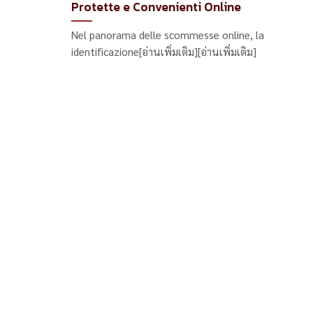
Protette e Convenienti Online
Nel panorama delle scommesse online, la
identificazione[อ่านเพิ่มเติม][อ่านเพิ่มเติม]