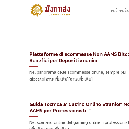
Skip
หน้าหลั
to
content
Piattaforme di scommesse Non AAMS Bitco
Benefici per Depositi anonimi
Nel panorama delle scommesse online, sempre più
giocato[อ่านเพิ่มเติม][อ่านเพิ่มเติม]
Guida Tecnica ai Casino Online Stranieri N
AAMS per Professionisti IT
Nel scenario online del gaming online, i professionist