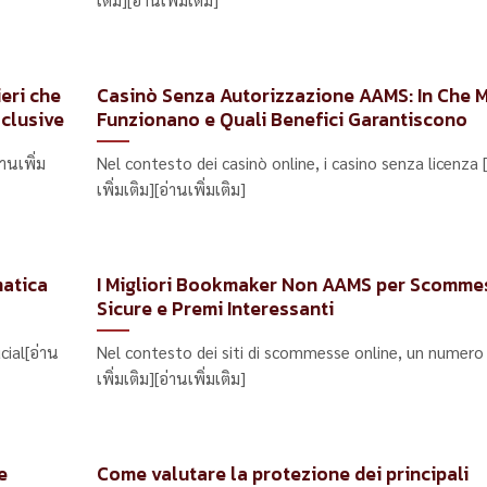
เติม][อ่านเพิ่มเติม]
ieri che
Casinò Senza Autorizzazione AAMS: In Che 
sclusive
Funzionano e Quali Benefici Garantiscono
านเพิ่ม
Nel contesto dei casinò online, i casino senza licenza 
เพิ่มเติม][อ่านเพิ่มเติม]
matica
I Migliori Bookmaker Non AAMS per Scomme
Sicure e Premi Interessanti
cial[อ่าน
Nel contesto dei siti di scommesse online, un numero 
เพิ่มเติม][อ่านเพิ่มเติม]
e
Come valutare la protezione dei principali