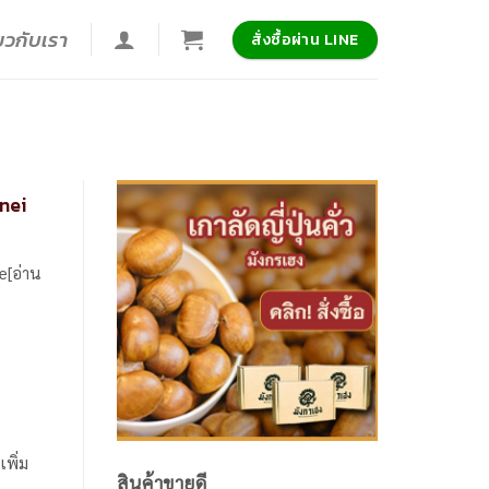
่ยวกับเรา
สั่งซื้อผ่าน LINE
nei
e[อ่าน
พิ่ม
สินค้าขายดี