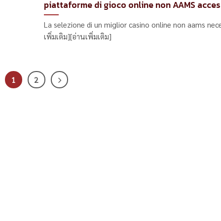
piattaforme di gioco online non AAMS access
La selezione di un miglior casino online non aams nec
เพิ่มเติม][อ่านเพิ่มเติม]
1
2