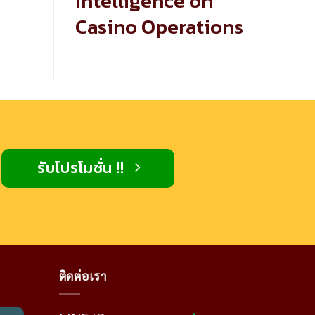
Intelligence on
Casino Operations
รับโปรโมชั่น !!
ติดต่อเรา