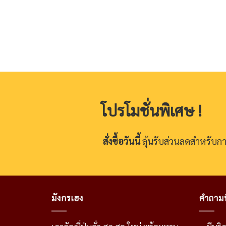
โปรโมชั่นพิเศษ !
สั่งซื้อวันนี้
ลุ้นรับส่วนลดสำหรับการส
มังกรเฮง
คำถามท