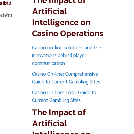
The Impact of
ibili
Artificial
es[อ่าน
Intelligence on
Casino Operations
Casino on-line solutions and the
innovations behind player
communication
Casino On-line: Comprehensive
Guide to Current Gambling Sites
Casino On-line: Total Guide to
Current Gambling Sites
The Impact of
Artificial