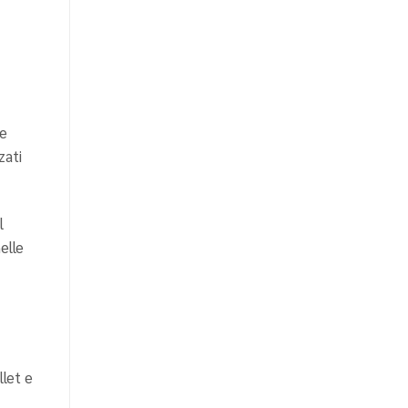
ve
zati
l
elle
llet e