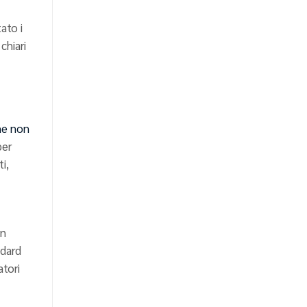
ato i
chiari
ine non
per
i,
Un
ndard
atori