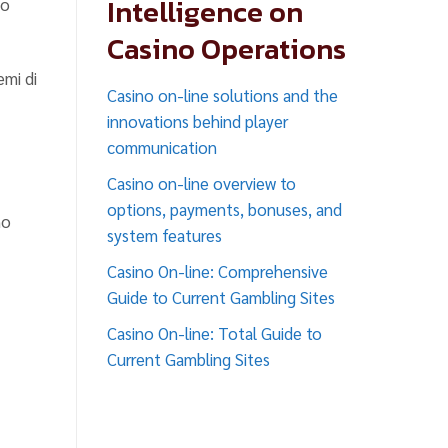
Intelligence on
so
Casino Operations
emi di
Casino on-line solutions and the
innovations behind player
communication
Casino on-line overview to
options, payments, bonuses, and
no
system features
Casino On-line: Comprehensive
Guide to Current Gambling Sites
Casino On-line: Total Guide to
Current Gambling Sites