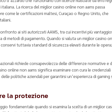
co d’azzardo che funzionano con licenze rilasciate da enti reg
italiana. La ricerca del miglior casino online non aams passa
ere come le certificazioni maltesi, Curaçao o Regno Unito, che
taliani.
nfronto ai siti autorizzati AAMS, tra cui incentivi più vantaggios
ia di metodi di pagamento. Quando si valuta un miglior casino on
 conservi tuttavia standard di sicurezza elevati durante le opera
nazionali richiede consapevolezza delle differenze normative e d
asino online non aams significa esaminare con cura le credenziali 
a delle politiche aziendali per garantirsi un’esperienza di gaming 
are la protezione
saggio fondamentale quando si esamina la scelta di un miglior ca