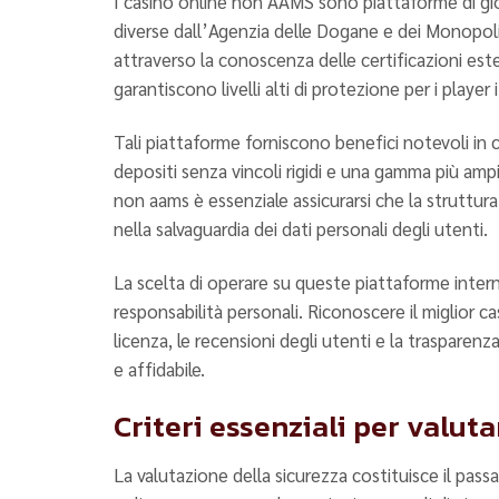
I casino online non AAMS sono piattaforme di gio
diverse dall’Agenzia delle Dogane e dei Monopoli 
attraverso la conoscenza delle certificazioni est
garantiscono livelli alti di protezione per i player i
Tali piattaforme forniscono benefici notevoli in co
depositi senza vincoli rigidi e una gamma più amp
non aams è essenziale assicurarsi che la struttura
nella salvaguardia dei dati personali degli utenti.
La scelta di operare su queste piattaforme inter
responsabilità personali. Riconoscere il miglior c
licenza, le recensioni degli utenti e la trasparenz
e affidabile.
Criteri essenziali per valut
La valutazione della sicurezza costituisce il pas