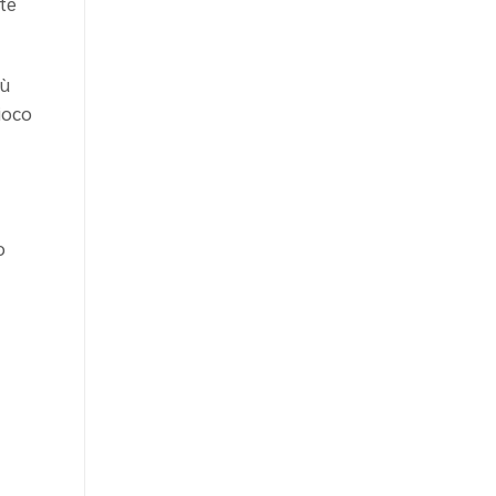
rte
iù
gioco
o