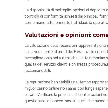
La disponibilità di molteplici opzioni di deposito 
controlli di conformità richiesti dai principali forni
confermano ulteriormente l’affidabilità operativa
Valutazioni e opinioni: come 
La valutazione delle recensioni rappresenta un
aams
veramente attendibile. È essenziale consulta
raccogliere opinioni autentiche. Le testimonianze 
qualità del servizio clienti e chiarezza procedura
raccomandabili.
La reputazione ben stabilita nel tempo rappresen
miglior casino online non aams con lunga esperien
elevati. Verificare la presenza di contestazioni no
questionabili e concentrarsi su quelli che hanno c