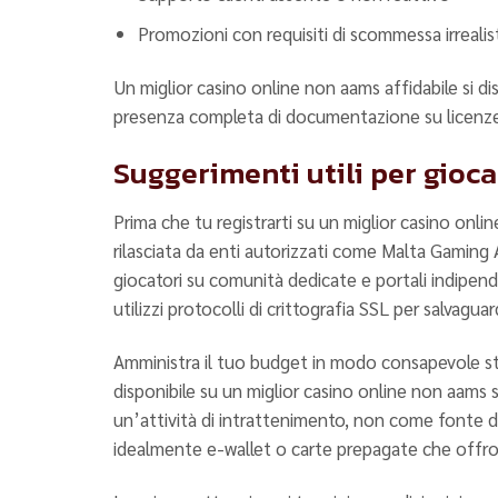
Promozioni con requisiti di scommessa irrealist
Un miglior casino online non aams affidabile si di
presenza completa di documentazione su licenze e
Suggerimenti utili per gioca
Prima che tu registrarti su un miglior casino onl
rilasciata da enti autorizzati come Malta Gaming 
giocatori su comunità dedicate e portali indipenden
utilizzi protocolli di crittografia SSL per salvagua
Amministra il tuo budget in modo consapevole stab
disponibile su un miglior casino online non aams 
un’attività di intrattenimento, non come fonte di
idealmente e-wallet o carte prepagate che offron