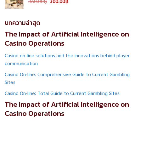
Original
Current
360.00
฿
300.00
฿
price
price
was:
is:
360.00฿.
300.00฿.
บทความล่าสุด
The Impact of Artificial Intelligence on
Casino Operations
Casino on-line solutions and the innovations behind player
communication
Casino On-line: Comprehensive Guide to Current Gambling
Sites
Casino On-line: Total Guide to Current Gambling Sites
The Impact of Artificial Intelligence on
Casino Operations