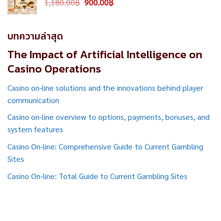
Original
Current
1,180.00
฿
900.00
฿
price
price
was:
is:
1,180.00฿.
900.00฿.
บทความล่าสุด
The Impact of Artificial Intelligence on
Casino Operations
Casino on-line solutions and the innovations behind player
communication
Casino on-line overview to options, payments, bonuses, and
system features
Casino On-line: Comprehensive Guide to Current Gambling
Sites
Casino On-line: Total Guide to Current Gambling Sites