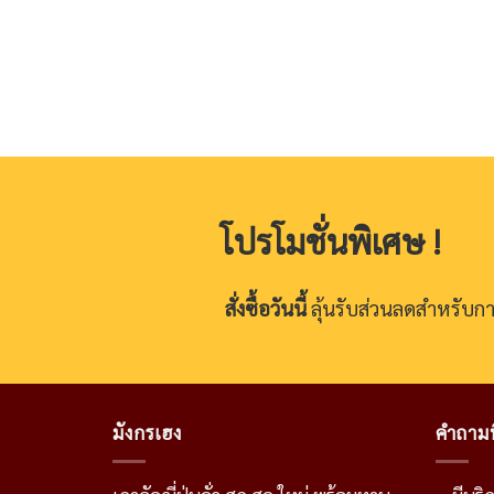
โปรโมชั่นพิเศษ !
สั่งซื้อวันนี้
ลุ้นรับส่วนลดสำหรับการส
มังกรเฮง
คำถามท