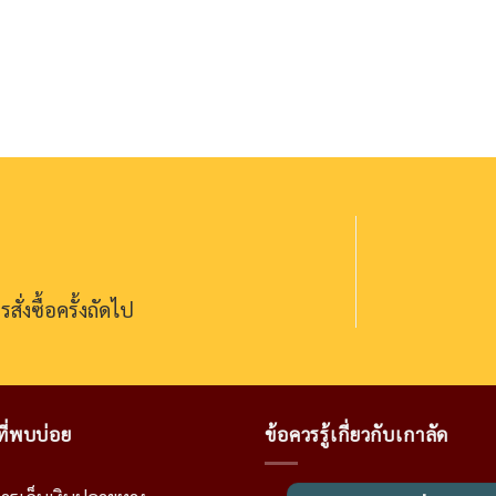
ั่งซื้อครั้งถัดไป
ี่พบบ่อย
ข้อควรรู้เกี่ยวกับเกาลัด