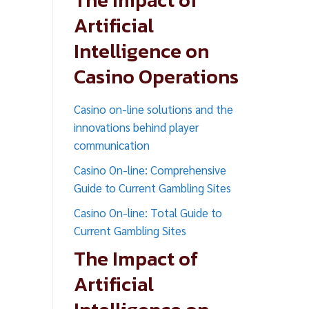
The Impact of
Artificial
Intelligence on
Casino Operations
Casino on-line solutions and the
innovations behind player
communication
Casino On-line: Comprehensive
Guide to Current Gambling Sites
Casino On-line: Total Guide to
Current Gambling Sites
The Impact of
Artificial