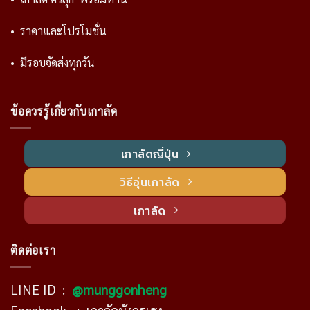
• ราคาและโปรโมชั่น
• มีรอบจัดส่งทุกวัน
ข้อควรรู้เกี่ยวกับเกาลัด
เกาลัดญี่ปุ่น
วิธีอุ่นเกาลัด
เกาลัด
ติดต่อเรา
LINE ID :
@munggonheng
Facebook :
เกาลัดมังกรเฮง