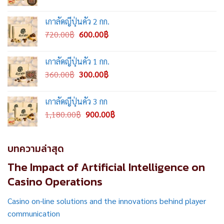
price
price
was:
is:
เกาลัดญี่ปุ่นคั่ว 2 กก.
2,000.00฿.
1,500.00฿.
Original
Current
720.00
฿
600.00
฿
price
price
was:
is:
เกาลัดญี่ปุ่นคั่ว 1 กก.
720.00฿.
600.00฿.
Original
Current
360.00
฿
300.00
฿
price
price
was:
is:
เกาลัดญี่ปุ่นคั่ว 3 กก
360.00฿.
300.00฿.
Original
Current
1,180.00
฿
900.00
฿
price
price
was:
is:
1,180.00฿.
900.00฿.
บทความล่าสุด
The Impact of Artificial Intelligence on
Casino Operations
Casino on-line solutions and the innovations behind player
communication