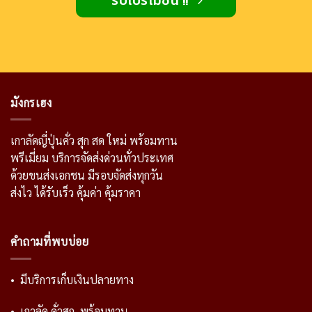
รับโปรโมชั่น !!
มังกรเฮง
เกาลัดญี่ปุ่นคั่ว สุก สด ใหม่ พร้อมทาน
พรีเมี่ยม บริการจัดส่งด่วนทั่วประเทศ
ด้วยขนส่งเอกชน มีรอบจัดส่งทุกวัน
ส่งไว ได้รับเร็ว คุ้มค่า คุ้มราคา
คำถามที่พบบ่อย
• มีบริการเก็บเงินปลายทาง
• เกาลัด คั่วสุก พร้อมทาน