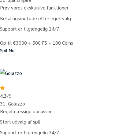
Prøv vores eksklusive funktioner
Betalingsmetode efter eget valg
Support er tilgængelig 24/7
Op til €3000 + 500 FS + 100 Coins
Spil Nu!
4.3
/5
31. Golazzo
Regelmæssige bonusser
Stort udvalg af spil
Support er tilgængelig 24/7