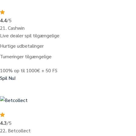
4.4
/5
21. Cashwin
Live dealer spil tilgængelige
Hurtige udbetalinger
Turneringer tilgængelige
100% op til 1000€ + 50 FS
Spil Nu!
4.3
/5
22. Betcollect