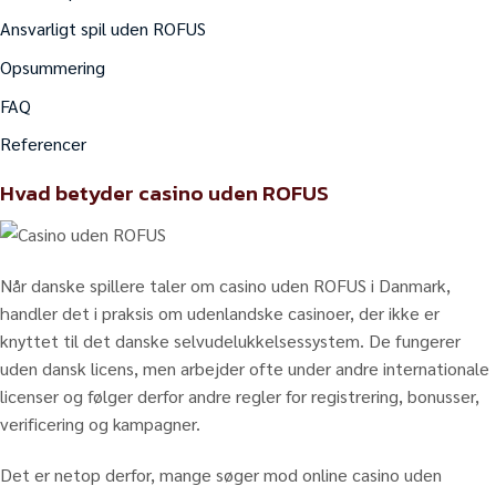
Ansvarligt spil uden ROFUS
Opsummering
FAQ
Referencer
Hvad betyder casino uden ROFUS
Når danske spillere taler om casino uden ROFUS i Danmark,
handler det i praksis om udenlandske casinoer, der ikke er
knyttet til det danske selvudelukkelsessystem. De fungerer
uden dansk licens, men arbejder ofte under andre internationale
licenser og følger derfor andre regler for registrering, bonusser,
verificering og kampagner.
Det er netop derfor, mange søger mod online casino uden