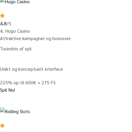
4.8
/5
4. Hugo Casino
Attraktive kampagner og bonusser
Tusindvis af spil
Unikt og konceptuelt interface
225% op til 600€ + 275 FS
Spil Nu!