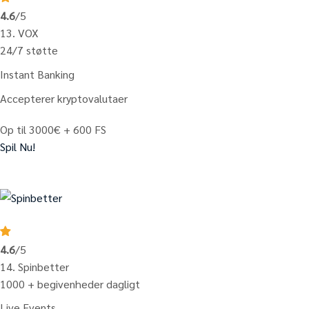
4.6
/5
13. VOX
24/7 støtte
Instant Banking
Accepterer kryptovalutaer
Op til 3000€ + 600 FS
Spil Nu!
4.6
/5
14. Spinbetter
1000 + begivenheder dagligt
Live Events