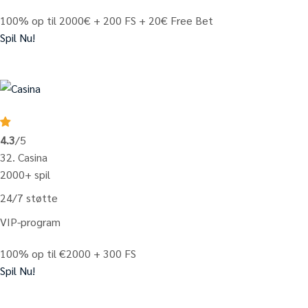
100% op til 2000€ + 200 FS + 20€ Free Bet
Spil Nu!
4.3
/5
32. Casina
2000+ spil
24/7 støtte
VIP-program
100% op til €2000 + 300 FS
Spil Nu!