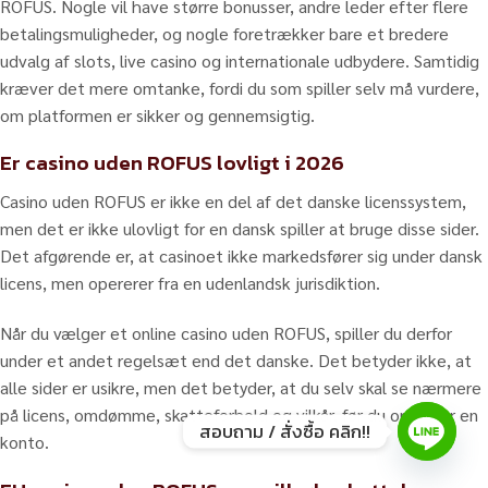
ROFUS. Nogle vil have større bonusser, andre leder efter flere
betalingsmuligheder, og nogle foretrækker bare et bredere
udvalg af slots, live casino og internationale udbydere. Samtidig
kræver det mere omtanke, fordi du som spiller selv må vurdere,
om platformen er sikker og gennemsigtig.
Er casino uden ROFUS lovligt i 2026
Casino uden ROFUS er ikke en del af det danske licenssystem,
men det er ikke ulovligt for en dansk spiller at bruge disse sider.
Det afgørende er, at casinoet ikke markedsfører sig under dansk
licens, men opererer fra en udenlandsk jurisdiktion.
Når du vælger et online casino uden ROFUS, spiller du derfor
under et andet regelsæt end det danske. Det betyder ikke, at
alle sider er usikre, men det betyder, at du selv skal se nærmere
på licens, omdømme, skatteforhold og vilkår, før du opretter en
สอบถาม / สั่งซื้อ คลิก!!
konto.