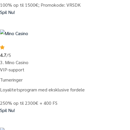
100% op til 1500€; Promokode: VRSDK
Spil Nu!
4.7
/5
3. Mino Casino
VIP-support
Turneringer
Loyalitetsprogram med eksklusive fordele
250% op til 2300€ + 400 FS
Spil Nu!