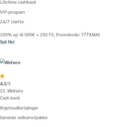
Lifetime cashback
VIP-program
24/7 støtte
100% op til 500€ + 250 FS; Promokode: 777XMAS
Spil Nu!
4.3
/5
23. Winhero
Cash-back
Kryptoudbetalinger
Generøs velkomstpakke