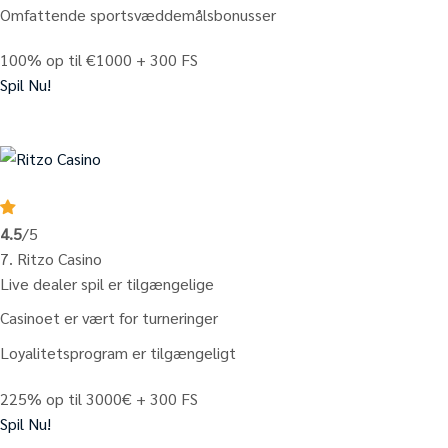
Omfattende sportsvæddemålsbonusser
100% op til €1000 + 300 FS
Spil Nu!
4.5
/5
7. Ritzo Casino
Live dealer spil er tilgængelige
Casinoet er vært for turneringer
Loyalitetsprogram er tilgængeligt
225% op til 3000€ + 300 FS
Spil Nu!