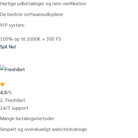
Hurtige udbetalinger og nem verifikation
De bedste softwareudbydere
VIP system
100% op til 2000€ + 300 FS
Spil Nu!
4.9
/5
2. FreshBet
24/7 support
Mange betalingsmetoder
Simpelt og overskueligt webstedsdesign