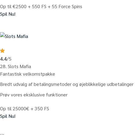
Op til €2500 + 550 FS + 55 Force Spins
Spil Nu!
4.4
/5
28. Slots Mafia
Fantastisk velkomstpakke
Bredt udvalg af betalingsmetoder og øjeblikkelige udbetalinger
Prøv vores eksklusive funktioner
Op til 25000€ + 350 FS
Spil Nu!