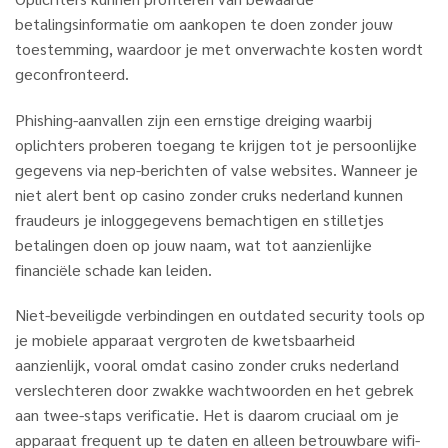
betalingsinformatie om aankopen te doen zonder jouw
toestemming, waardoor je met onverwachte kosten wordt
geconfronteerd.
Phishing-aanvallen zijn een ernstige dreiging waarbij
oplichters proberen toegang te krijgen tot je persoonlijke
gegevens via nep-berichten of valse websites. Wanneer je
niet alert bent op casino zonder cruks nederland kunnen
fraudeurs je inloggegevens bemachtigen en stilletjes
betalingen doen op jouw naam, wat tot aanzienlijke
financiële schade kan leiden.
Niet-beveiligde verbindingen en outdated security tools op
je mobiele apparaat vergroten de kwetsbaarheid
aanzienlijk, vooral omdat casino zonder cruks nederland
verslechteren door zwakke wachtwoorden en het gebrek
aan twee-staps verificatie. Het is daarom cruciaal om je
apparaat frequent up te daten en alleen betrouwbare wifi-