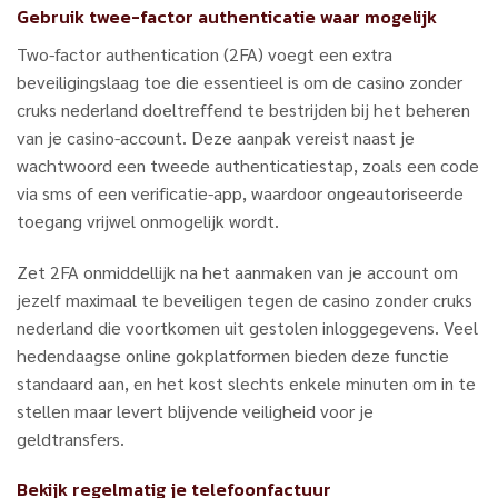
Gebruik twee-factor authenticatie waar mogelijk
Two-factor authentication (2FA) voegt een extra
beveiligingslaag toe die essentieel is om de casino zonder
cruks nederland doeltreffend te bestrijden bij het beheren
van je casino-account. Deze aanpak vereist naast je
wachtwoord een tweede authenticatiestap, zoals een code
via sms of een verificatie-app, waardoor ongeautoriseerde
toegang vrijwel onmogelijk wordt.
Zet 2FA onmiddellijk na het aanmaken van je account om
jezelf maximaal te beveiligen tegen de casino zonder cruks
nederland die voortkomen uit gestolen inloggegevens. Veel
hedendaagse online gokplatformen bieden deze functie
standaard aan, en het kost slechts enkele minuten om in te
stellen maar levert blijvende veiligheid voor je
geldtransfers.
Bekijk regelmatig je telefoonfactuur