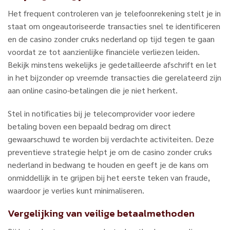
Het frequent controleren van je telefoonrekening stelt je in
staat om ongeautoriseerde transacties snel te identificeren
en de casino zonder cruks nederland op tijd tegen te gaan
voordat ze tot aanzienlijke financiële verliezen leiden.
Bekijk minstens wekelijks je gedetailleerde afschrift en let
in het bijzonder op vreemde transacties die gerelateerd zijn
aan online casino-betalingen die je niet herkent.
Stel in notificaties bij je telecomprovider voor iedere
betaling boven een bepaald bedrag om direct
gewaarschuwd te worden bij verdachte activiteiten. Deze
preventieve strategie helpt je om de casino zonder cruks
nederland in bedwang te houden en geeft je de kans om
onmiddellijk in te grijpen bij het eerste teken van fraude,
waardoor je verlies kunt minimaliseren.
Vergelijking van veilige betaalmethoden