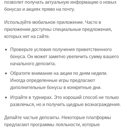
позволит получать актуальную информацию о новых
бонусах и акциях прямо на почту.
Используйте мобильное приложение. Часто в
приложении доступны специальные предложения,
которых нет на сайте.
Проверьте условия получения приветственного
бонуса. Он может заметно увеличить сумму вашего
начального депозита.
Обратите внимание на акции по дням недели.
Иногда определенные игры предлагают
дополнительные бонусы в конкретные дни.
Играйте в турнирах. Это хороший способ не только
развлечься, но и получить щедрые вознаграждения.
Делайте частые депозиты. Некоторые платформы
предлагают программы лояльности, которые