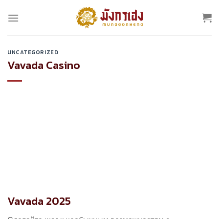
Skip
to
content
UNCATEGORIZED
Vavada Casino
Vavada 2025