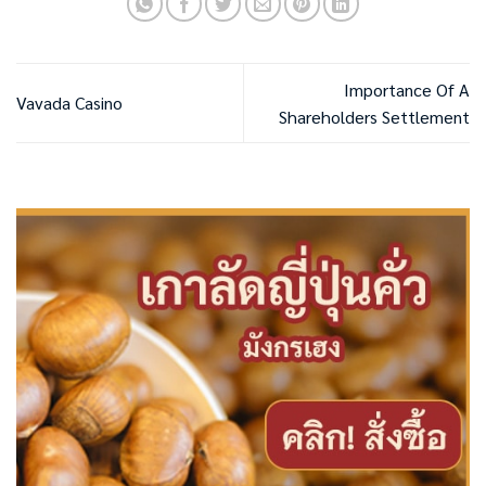
Importance Of A
Vavada Casino
Shareholders Settlement