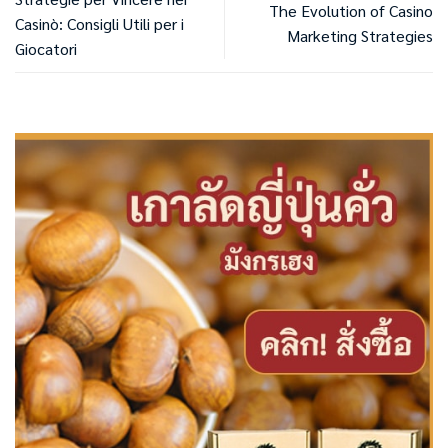
The Evolution of Casino
Casinò: Consigli Utili per i
Marketing Strategies
Giocatori