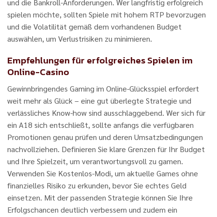
und die Bankroll-Anforderungen. Wer langfristig erfolgreich
spielen möchte, sollten Spiele mit hohem RTP bevorzugen
und die Volatilität gemäß dem vorhandenen Budget
auswählen, um Verlustrisiken zu minimieren.
Empfehlungen für erfolgreiches Spielen im
Online-Casino
Gewinnbringendes Gaming im Online-Glücksspiel erfordert
weit mehr als Glück – eine gut überlegte Strategie und
verlässliches Know-how sind ausschlaggebend. Wer sich für
ein A18 sich entschließt, sollte anfangs die verfügbaren
Promotionen genau prüfen und deren Umsatzbedingungen
nachvollziehen. Definieren Sie klare Grenzen für Ihr Budget
und Ihre Spielzeit, um verantwortungsvoll zu gamen.
Verwenden Sie Kostenlos-Modi, um aktuelle Games ohne
finanzielles Risiko zu erkunden, bevor Sie echtes Geld
einsetzen. Mit der passenden Strategie können Sie Ihre
Erfolgschancen deutlich verbessern und zudem ein