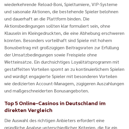
wiederkehrende Reload-Boni, Spielturniere, VIP-Systeme
und saisonale Aktionen, die bestehende Spieler belohnen
und dauerhaft an die Plattform binden. Die
Aktionsbedingungen sollten klar formuliert sein, ohne
Klauseln im Kleingedruckten, die eine Abhebung erschweren
könnten. Besonders vorteilhaft sind Spiele mit hohem
Bonusbeitrag mit großzügigen Beitragsraten zur Erfüllung
der Umsatzbedingungen sowie Freispiele ohne
Wetteinsätze. Ein durchsichtiges Loyalitätsprogramm mit
gestaffelten Vorteilen spornt an zu kontinuierlichem Spielen
und würdigt engagierte Spieler mit besonderen Vorteilen
wie dedizierten Account-Managern, zügigeren Auszahlungen
und maßgeschneiderten Bonusangeboten.
Top 5 Online-Casinos in Deutschland im
direkten Vergleich
Die Auswahl des richtigen Anbieters erfordert eine
gründliche Analyse unterschiedlicher Kriterien, die für ein