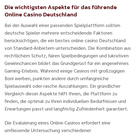
Die wichtigsten Aspekte für das führende
Online Casino Deutschland
Bei der Auswahl einer passenden Spielplattform sollten
deutsche Spieler mehrere entscheidende Faktoren
berücksichtigen, die ein bestes online casino Deutschland
von Standard-Anbietern unterscheiden. Die Kombination aus
rechtlichem Schutz, fairen Spielbedingungen und lukrativen
Gewinnchancen bildet das Grundgerüst für ein angenehmes
Gaming-Erlebnis. Während einige Casinos mit großzügigen
Boni werben, punkten andere durch umfangreiche
Spielauswahl oder rasche Auszahlungen. Ein gründlicher
Vergleich dieser Aspekte hilft Ihnen, die Plattform zu
finden, die optimal zu Ihren individuellen Bedürfnissen und
Erwartungen passt und langfristig Zufriedenheit garantiert.
Die Evaluierung eines Online-Casinos erfordert eine
umfassende Untersuchung verschiedener