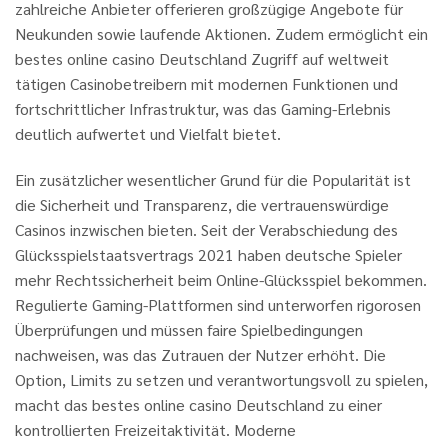
zahlreiche Anbieter offerieren großzügige Angebote für
Neukunden sowie laufende Aktionen. Zudem ermöglicht ein
bestes online casino Deutschland Zugriff auf weltweit
tätigen Casinobetreibern mit modernen Funktionen und
fortschrittlicher Infrastruktur, was das Gaming-Erlebnis
deutlich aufwertet und Vielfalt bietet.
Ein zusätzlicher wesentlicher Grund für die Popularität ist
die Sicherheit und Transparenz, die vertrauenswürdige
Casinos inzwischen bieten. Seit der Verabschiedung des
Glücksspielstaatsvertrags 2021 haben deutsche Spieler
mehr Rechtssicherheit beim Online-Glücksspiel bekommen.
Regulierte Gaming-Plattformen sind unterworfen rigorosen
Überprüfungen und müssen faire Spielbedingungen
nachweisen, was das Zutrauen der Nutzer erhöht. Die
Option, Limits zu setzen und verantwortungsvoll zu spielen,
macht das bestes online casino Deutschland zu einer
kontrollierten Freizeitaktivität. Moderne