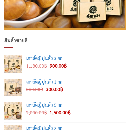
สินค้าขายดี
เกาลัดญี่ปุ่นคั่ว 3 กก
Original
Current
1,180.00
฿
900.00
฿
price
price
was:
is:
เกาลัดญี่ปุ่นคั่ว 1 กก.
1,180.00฿.
900.00฿.
Original
Current
360.00
฿
300.00
฿
price
price
was:
is:
เกาลัดญี่ปุ่นคั่ว 5 กก
360.00฿.
300.00฿.
Original
Current
2,000.00
฿
1,500.00
฿
price
price
was:
is:
เกาลัดญี่ปุ่นคั่ว 2 กก.