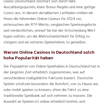
casino Deutschland zeichnet sich durch faire
Auszahlungsquoten, klare Bonus-Regeln und eine gültige
Lizenz aus. In diesem detaillierten Leitfaden stellen wir
Ihnen die führenden Online-Casinos für 2024 vor,
untersuchen die RTP-Werte, vergleichen Spieleangebote
und verdeutlichen, worauf Sie bei der Entscheidung Wert
legen sollten, um die Wahrscheinlichkeit für Erfolg zu
steigern und ein sicheres Spielerlebnis zu genießen.
Warum Online Casinos in Deutschland solch
hohe Popularität haben
Die Popularität von Online-Spielhallen in Deutschland hat in
der jüngsten Zeit erheblich zugenommen, was auf
verschiedene maßgebliche Faktoren basiert. Deutsche
Spieler schätzen besonders die Komfort, von zu Hause aus
oder mobil spielen zu können, ohne die Fahrt zu eine
traditionelle Spielbank auf sich nehmen zu müssen. Die
Auswahl an Spielen ist online erheblich breiter, und