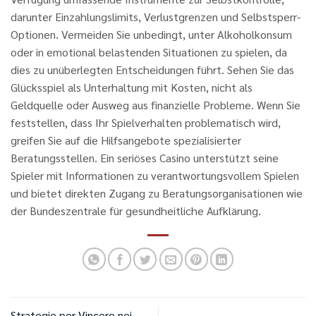
darunter Einzahlungslimits, Verlustgrenzen und Selbstsperr-
Optionen. Vermeiden Sie unbedingt, unter Alkoholkonsum
oder in emotional belastenden Situationen zu spielen, da
dies zu unüberlegten Entscheidungen führt. Sehen Sie das
Glücksspiel als Unterhaltung mit Kosten, nicht als
Geldquelle oder Ausweg aus finanzielle Probleme. Wenn Sie
feststellen, dass Ihr Spielverhalten problematisch wird,
greifen Sie auf die Hilfsangebote spezialisierter
Beratungsstellen. Ein seriöses Casino unterstützt seine
Spieler mit Informationen zu verantwortungsvollem Spielen
und bietet direkten Zugang zu Beratungsorganisationen wie
der Bundeszentrale für gesundheitliche Aufklärung.
Strategie per Vincere nei