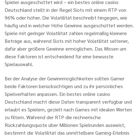
Spieler ausgeschüttet wird – ein bestes online casino
Deutschland stellt in der Regel Slots mit einem RTP von
96% oder höher. Die Volatilität beschreibt hingegen, wie
häufig und in welcher Höhe Gewinne ausgeschüttet werden.
Spiele mit geringer Volatilität zahlen regelmäßig kleinere
Beträge aus, während Slots mit hoher Volatilität seltener,
dafür aber größere Gewinne ermöglichen. Das Wissen um
diese Faktoren ist entscheidend für eine bewusste
Spielauswahl.
Bei der Analyse der Gewinnmöglichkeiten sollten Gamer
beide Faktoren berücksichtigen und zu ihr persönliches
Spielverhalten anpassen. Ein bestes online casino
Deutschland macht diese Daten transparent verfügbar und
erlaubt es Spielern, gezielt nach Games mit idealen Werten
zu filtern. Während der RTP die rechnerische
Rückzahlungsquote über Millionen Spielrunden ausweist,
bestimmt die Volatilität das unmittelbare Gaming-Erlebnis