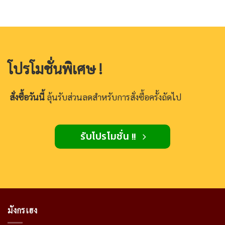
โปรโมชั่นพิเศษ !
สั่งซื้อวันนี้
ลุ้นรับส่วนลดสำหรับการสั่งซื้อครั้งถัดไป
รับโปรโมชั่น !!
มังกรเฮง