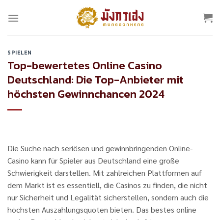
Skip
to
content
SPIELEN
Top-bewertetes Online Casino
Deutschland: Die Top-Anbieter mit
höchsten Gewinnchancen 2024
Die Suche nach seriösen und gewinnbringenden Online-
Casino kann für Spieler aus Deutschland eine große
Schwierigkeit darstellen. Mit zahlreichen Plattformen auf
dem Markt ist es essentiell, die Casinos zu finden, die nicht
nur Sicherheit und Legalität sicherstellen, sondern auch die
höchsten Auszahlungsquoten bieten. Das bestes online