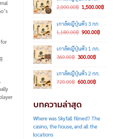
rmal
Original
Current
2,000.00
฿
1,500.00
฿
no’s
price
price
was:
is:
เกาลัดญี่ปุ่นคั่ว 3 กก
2,000.00฿.
1,500.00฿.
Original
Current
1,180.00
฿
900.00
฿
price
price
 for
was:
is:
เกาลัดญี่ปุ่นคั่ว 1 กก.
1,180.00฿.
900.00฿.
Original
Current
360.00
฿
300.00
฿
ng
price
price
was:
is:
เกาลัดญี่ปุ่นคั่ว 2 กก.
360.00฿.
300.00฿.
.
Original
Current
720.00
฿
600.00
฿
price
price
ally
was:
is:
player
บทความล่าสุด
720.00฿.
600.00฿.
Where was Skyfall filmed? The
casino, the house, and all the
locations