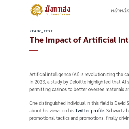
Skip
หน้าหลั
to
content
READY_TEXT
The Impact of Artificial I
Artificial intelligence (AI) is revolutionizing the
In 2023, a study by Deloitte highlighted that AI
permitting casinos to better oversee materials a
One distinguished individual in this field is Dav
about his views on his
Twitter profile
. Schwartz 
promotional tactics and promotions, finally dri