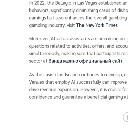
In 2022, the Bellagio in Las Vegas established 
behaviors, significantly diminishing cases of dis
earnings but also enhances the overall gambling 
gambling industry, visit
The New York Times
.
Moreover, AI virtual assistants are becoming pro
questions related to activities, offers, and a
simultaneously, making sure that participants re
sector at
банда казино официальный сайт
.
As the casino landscape continues to develop, em
Venues that employ AI successfully can improve o
drive revenue expansion. However, it is crucial 
confidence and guarantee a beneficial gaming a