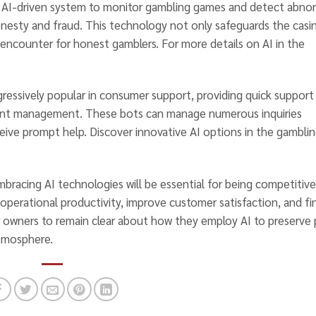
an AI-driven system to monitor gambling games and detect abno
honesty and fraud. This technology not only safeguards the casi
encounter for honest gamblers. For more details on AI in the
gressively popular in consumer support, providing quick support
ccount management. These bots can manage numerous inquiries
ceive prompt help. Discover innovative AI options in the gambli
bracing AI technologies will be essential for being competitive
perational productivity, improve customer satisfaction, and fin
for owners to remain clear about how they employ AI to preserve 
tmosphere.