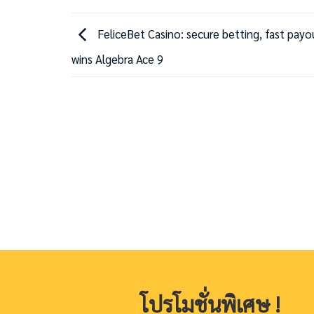
FeliceBet Casino: secure betting, fast payou
wins Algebra Ace 9
โปรโมชั่นพิเศษ !