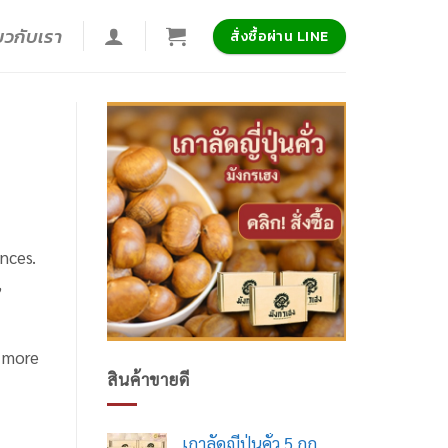
่ยวกับเรา
สั่งซื้อผ่าน LINE
ences.
,
t more
สินค้าขายดี
เกาลัดญี่ปุ่นคั่ว 5 กก