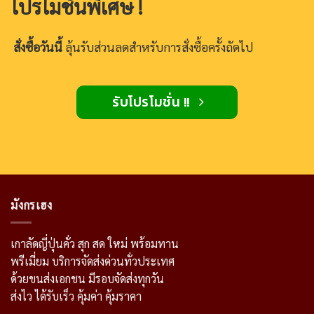
โปรโมชั่นพิเศษ !
สั่งซื้อวันนี้
ลุ้นรับส่วนลดสำหรับการสั่งซื้อครั้งถัดไป
รับโปรโมชั่น !!
มังกรเฮง
เกาลัดญี่ปุ่นคั่ว สุก สด ใหม่ พร้อมทาน
พรีเมี่ยม บริการจัดส่งด่วนทั่วประเทศ
ด้วยขนส่งเอกชน มีรอบจัดส่งทุกวัน
ส่งไว ได้รับเร็ว คุ้มค่า คุ้มราคา