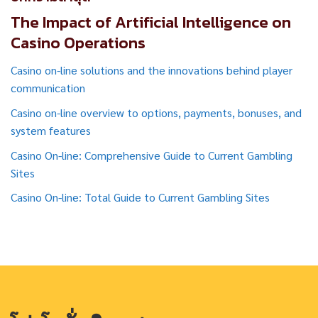
The Impact of Artificial Intelligence on
Casino Operations
Casino on-line solutions and the innovations behind player
communication
Casino on-line overview to options, payments, bonuses, and
system features
Casino On-line: Comprehensive Guide to Current Gambling
Sites
Casino On-line: Total Guide to Current Gambling Sites