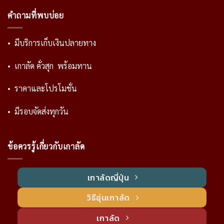
คำถามที่พบบ่อย
• มีบริการเก็บเงินปลายทาง
• เกาลัด คั่วสุก พร้อมทาน
• ราคาและโปรโมชั่น
• มีรอบจัดส่งทุกวัน
ข้อควรรู้เกี่ยวกับเกาลัด
เกาลัดญี่ปุ่น
วิธีอุ่นเกาลัด
เกาลัด