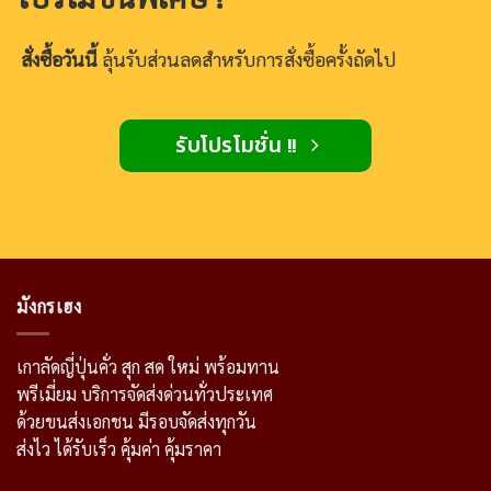
สั่งซื้อวันนี้
ลุ้นรับส่วนลดสำหรับการสั่งซื้อครั้งถัดไป
รับโปรโมชั่น !!
มังกรเฮง
เกาลัดญี่ปุ่นคั่ว สุก สด ใหม่ พร้อมทาน
พรีเมี่ยม บริการจัดส่งด่วนทั่วประเทศ
ด้วยขนส่งเอกชน มีรอบจัดส่งทุกวัน
ส่งไว ได้รับเร็ว คุ้มค่า คุ้มราคา