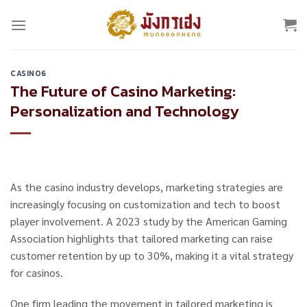
Skip
to
content
CASINO6
The Future of Casino Marketing:
Personalization and Technology
As the casino industry develops, marketing strategies are
increasingly focusing on customization and tech to boost
player involvement. A 2023 study by the American Gaming
Association highlights that tailored marketing can raise
customer retention by up to 30%, making it a vital strategy
for casinos.
One firm leading the movement in tailored marketing is