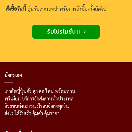
สั่งซื้อวันนี้
ลุ้นรับส่วนลดสำหรับการสั่งซื้อครั้งถัดไป
รับโปรโมชั่น !!
มังกรเฮง
เกาลัดญี่ปุ่นคั่ว สุก สด ใหม่ พร้อมทาน
พรีเมี่ยม บริการจัดส่งด่วนทั่วประเทศ
ด้วยขนส่งเอกชน มีรอบจัดส่งทุกวัน
ส่งไว ได้รับเร็ว คุ้มค่า คุ้มราคา