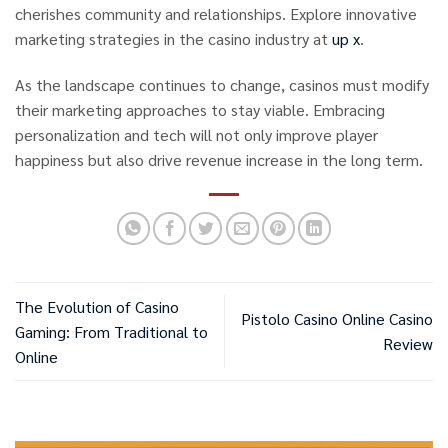
cherishes community and relationships. Explore innovative
marketing strategies in the casino industry at
up x
.
As the landscape continues to change, casinos must modify
their marketing approaches to stay viable. Embracing
personalization and tech will not only improve player
happiness but also drive revenue increase in the long term.
The Evolution of Casino
Pistolo Casino Online Casino
Gaming: From Traditional to
Review
Online