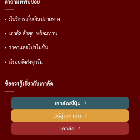
คำถามที่พบบ่อย
• มีบริการเก็บเงินปลายทาง
• เกาลัด คั่วสุก พร้อมทาน
• ราคาและโปรโมชั่น
• มีรอบจัดส่งทุกวัน
ข้อควรรู้เกี่ยวกับเกาลัด
เกาลัดญี่ปุ่น
วิธีอุ่นเกาลัด
เกาลัด