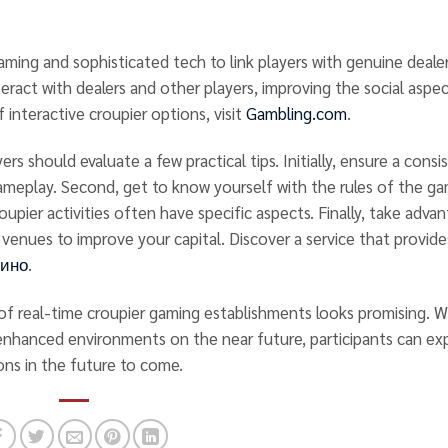
aming and sophisticated tech to link players with genuine dealer
teract with dealers and other players, improving the social aspe
 interactive croupier options, visit
Gambling.com
.
s should evaluate a few practical tips. Initially, ensure a consi
gameplay. Second, get to know yourself with the rules of the g
roupier activities often have specific aspects. Finally, take adva
venues to improve your capital. Discover a service that provide
зино
.
of real-time croupier gaming establishments looks promising. W
enhanced environments on the near future, participants can ex
ns in the future to come.