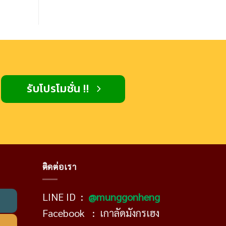
รับโปรโมชั่น !!
ติดต่อเรา
LINE ID :
@munggonheng
Facebook :
เกาลัดมังกรเฮง