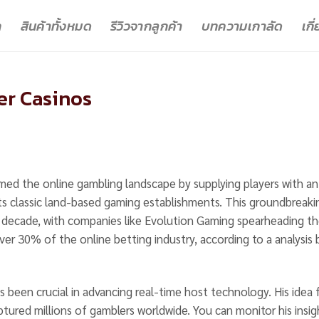
ก
สินค้าทั้งหมด
รีวิวจากลูกค้า
บทความเกาลัด
เกี
er Casinos
med the online gambling landscape by supplying players with an
ts classic land-based gaming establishments. This groundbreaki
 decade, with companies like Evolution Gaming spearheading t
ver 30% of the online betting industry, according to a analysis
 been crucial in advancing real-time host technology. His idea 
ptured millions of gamblers worldwide. You can monitor his insi