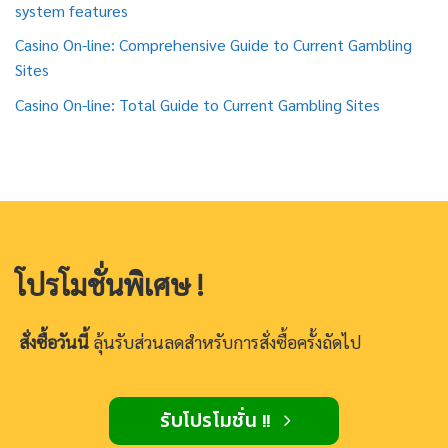
system features
Casino On-line: Comprehensive Guide to Current Gambling
Sites
Casino On-line: Total Guide to Current Gambling Sites
โปรโมชั่นพิเศษ !
สั่งซื้อวันนี้
ลุ้นรับส่วนลดสำหรับการสั่งซื้อครั้งถัดไป
รับโปรโมชั่น !!