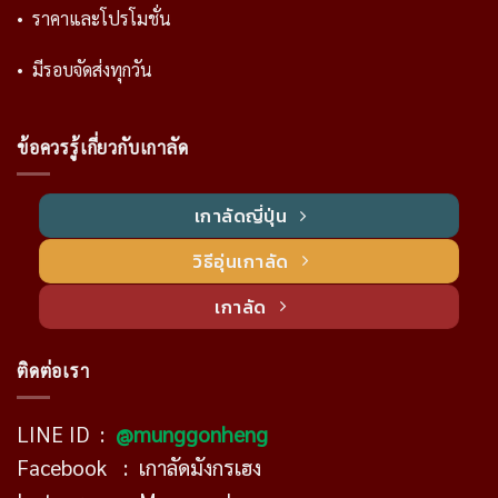
• ราคาและโปรโมชั่น
• มีรอบจัดส่งทุกวัน
ข้อควรรู้เกี่ยวกับเกาลัด
เกาลัดญี่ปุ่น
วิธีอุ่นเกาลัด
เกาลัด
ติดต่อเรา
LINE ID :
@munggonheng
Facebook :
เกาลัดมังกรเฮง