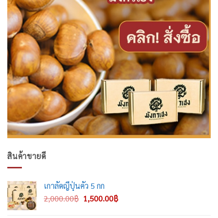
สินค้าขายดี
เกาลัดญี่ปุ่นคั่ว 5 กก
Original
Current
2,000.00
฿
1,500.00
฿
price
price