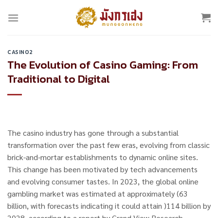
Skip
to
content
CASINO2
The Evolution of Casino Gaming: From
Traditional to Digital
The casino industry has gone through a substantial
transformation over the past few eras, evolving from classic
brick-and-mortar establishments to dynamic online sites.
This change has been motivated by tech advancements
and evolving consumer tastes. In 2023, the global online
gambling market was estimated at approximately
(63
billion, with forecasts indicating it could attain )
114 billion by
2028, according to a report by Grand View Research.