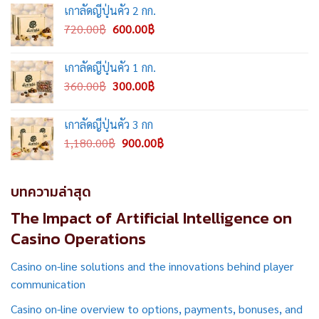
was:
is:
เกาลัดญี่ปุ่นคั่ว 2 กก.
2,000.00฿.
1,500.00฿.
Original
Current
720.00
฿
600.00
฿
price
price
was:
is:
เกาลัดญี่ปุ่นคั่ว 1 กก.
720.00฿.
600.00฿.
Original
Current
360.00
฿
300.00
฿
price
price
was:
is:
เกาลัดญี่ปุ่นคั่ว 3 กก
360.00฿.
300.00฿.
Original
Current
1,180.00
฿
900.00
฿
price
price
was:
is:
1,180.00฿.
900.00฿.
บทความล่าสุด
The Impact of Artificial Intelligence on
Casino Operations
Casino on-line solutions and the innovations behind player
communication
Casino on-line overview to options, payments, bonuses, and