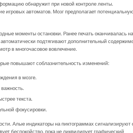
информацию обнаружит при новой контроле ленты.
ие игровых автоматов. Мозг предполагает потенциальну
дные моменты остановки. Ранее печать оканчивалась н
 автоматически подтягивают дополнительный содержимо
отр в многочасовое вовлечение.
торые повышают соблазнительность изменений:
ждения в мозге.
 важность.
стрее текста.
ельной фокусировки.
сти. Алые индикаторы на пиктограммах сигнализируют 
вует беспокойство, пока не ликвидирует графический