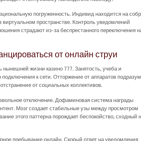
моциональную погруженность. Индивид находится на соб
 в виртуальном пространстве. Контроль уведомлений
ношения страдают из-за беспрестанного переключения н
нцироваться от онлайн струи
 нынешней жизни казино 777. Занятость, учеба и
подключения к сети. Отторжение от аппаратов подразум
отстранение от социальных коллективов.
звольное отключение. Дофаминовая система награды
онтент. Мозг создает стабильные узы между просмотром
ание этого паттерна порождает беспокойство, сходный 
рное пребывание онлайн. Скорый ответ на уведомления