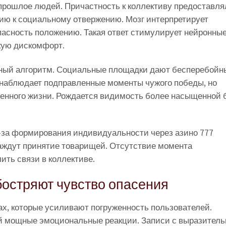
прошлое людей. Причастность к коллективу предоставля
ию к социальному отвержению. Мозг интерпретирует
пасность положению. Такая ответ стимулирует нейронны
кую дискомфорт.
ный алгоритм. Социальные площадки дают бесперебойн
 наблюдает подправленные моменты чужого победы, но
венного жизни. Рождается видимость более насыщенной 
за формирования индивидуальности через азино 777
жаждут принятие товарищей. Отсутствие момента
ить связи в коллективе.
бостряют чувство опасения
х, которые усиливают погруженность пользователей.
й мощные эмоциональные реакции. Записи с выразител