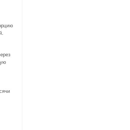
порцию
й.
через
ную
сячи