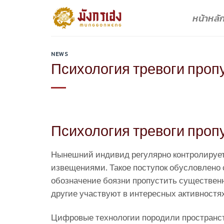
Skip
หน้าหลั
to
content
NEWS
Психология тревоги пропу
Психология тревоги пропу
Нынешний индивид регулярно контролирует 
извещениями. Такое поступок обусловлено
обозначение боязни пропустить существен
другие участвуют в интересных активност
Цифровые технологии породили пространс