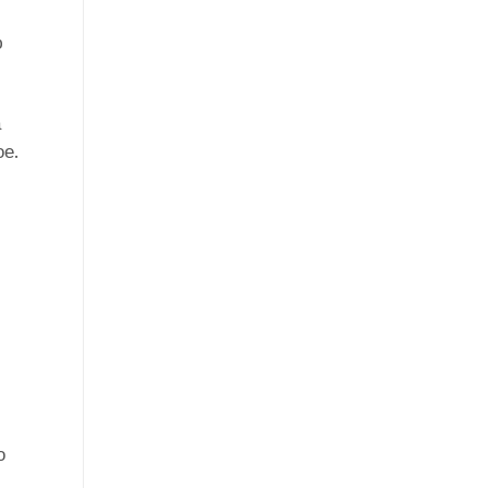
ю
а
е.
о