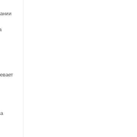
рании
а
евает
на