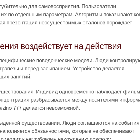
губительно для самовосприятия. Пользователи
т их по отдельным параметрам. Алгоритмы показывают ко
ая презентация неосуществимых эталонов порождает
дения воздействует на действия
специфические поведенческие модели. Люди контролиру
трапезы и перед засыпанием. Устройство делается
щих занятий.
существования. Индивид одновременно наблюдает фильм
Концентрация разбрасывается между носителями информ
azino 777 делается невозможной.
быденной существовании. Люди соглашаются на события
 наполняется обязанностями, которые не обеспечивают
приводит к неглубокому нахождению повсюду.