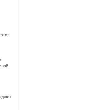
 этот
е
иной
ождают