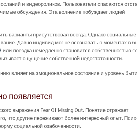
посланий и видеороликов. Пользователи опасаются отст
начимые обсуждения. Эта волнение побуждает людей
тить варианты присутствовал всегда. Однако социальные
вание. Давно индивид мог не осознавать о моментах в б
7
или поездка немедленно становится собственностью с
вызывает ощущение собственной недостаточности.
ению влияет на эмоциональное состояние и уровень быт
но появляется
ого выражения Fear Of Missing Out. Понятие отражает
ого, что другие переживают более интересный опыт. Псих
форму социальной озабоченности.