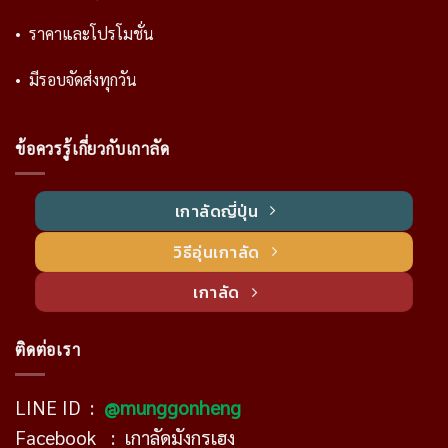
• ราคาและโปรโมชั่น
• มีรอบจัดส่งทุกวัน
ข้อควรรู้เกี่ยวกับเกาลัด
เกาลัดญี่ปุ่น
วิธีอุ่นเกาลัด
เกาลัด
ติดต่อเรา
LINE ID :
@munggonheng
Facebook :
เกาลัดมังกรเฮง