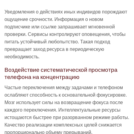
Уведомления о действиях иных индивидов порождают
ощущение срочности. Информация о новом
подписчике или ссылке запрашивает мгновенной
проверки. Сервисы контролируют оповещения, чтобы
питать устойчивый любопытство. Такая подход
превращает заход ресурса в периодическую
необходимость.
Воздействие систематической просмотра
телефона на концентрацию
Частые переключения между задачами и телефоном
ослабляют способность к основательной фокусировке.
Мозг использует силы на возвращение фокуса после
каждого переключения. Интеллектуальные ресурсы
истощаются быстрее при разорванном режиме работы.
Качество реализации комплексных целей снижается
пропорционально объему прерываний.