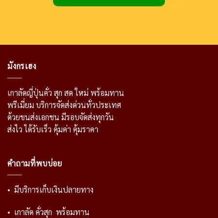
มังกรเฮง
เกาลัดญี่ปุ่นคั่ว สุก สด ใหม่ พร้อมทาน
พรีเมี่ยม บริการจัดส่งด่วนทั่วประเทศ
ด้วยขนส่งเอกชน มีรอบจัดส่งทุกวัน
ส่งไว ได้รับเร็ว คุ้มค่า คุ้มราคา
คำถามที่พบบ่อย
• มีบริการเก็บเงินปลายทาง
• เกาลัด คั่วสุก พร้อมทาน