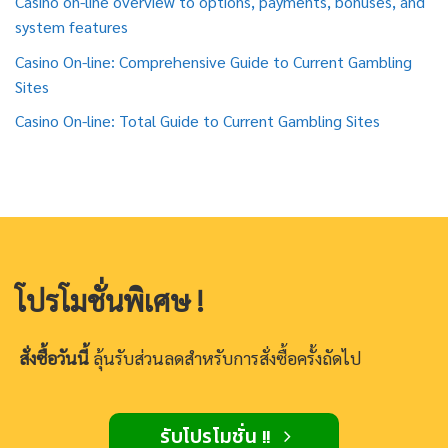
Casino on-line overview to options, payments, bonuses, and
system features
Casino On-line: Comprehensive Guide to Current Gambling
Sites
Casino On-line: Total Guide to Current Gambling Sites
โปรโมชั่นพิเศษ !
สั่งซื้อวันนี้
ลุ้นรับส่วนลดสำหรับการสั่งซื้อครั้งถัดไป
รับโปรโมชั่น !!