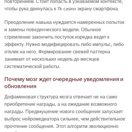
повторением. Стоит попасть в узнаваемом контексте,
чтобы рука двинулась к 7k casino экрану смартфона.
Преодоление навыка нуждается намеренных попыток
и замены поведенческого модели. Обычное
стремление закончить поступок изредка ведет к
эффекту. Нужно модифицировать либо импульс, либо
отклик на него. Формирование свежей паттерна
занимает от нескольких недель до месяцев
систематической работы.
Почему мозг ждет очередные уведомления и
обновления
Дофаминовая структура мозга отвечает не на само
приобретение награды, а на ожидание возможного
награды. Предвкушение нового сообщения запускает
выброс нейромедиатора сильнее, чем действительное
прочтение сообщения. Этот алгоритм эволюционно