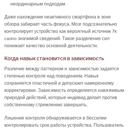
неординарным подходам.
Даже нахождение неактивного смартфона в зоне
обзора забирает часть фокуса. Мозг подсознательно
контролирует устройство как вероятный источник 7k
casino значимой сведений. Такое разделение сил
понижает качество основной деятельности.
Когда навык становится в зависимость
Различие между паттерном и зависимостью задается
степенью контроля над поведением. Навык
сохраняется пластичной и допускает намеренному
корректировке. Зависимость определяется навязчивым
природой действий, которые индивид делает против
собственному стремлению завершить.
Лишение контроля обнаруживается в бессилии
контролировать срок работы устройства. Пользователь