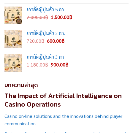
was:
is:
เกาลัดญี่ปุ่นคั่ว 5 กก
360.00฿.
300.00฿.
Original
Current
2,000.00
฿
1,500.00
฿
price
price
was:
is:
เกาลัดญี่ปุ่นคั่ว 2 กก.
2,000.00฿.
1,500.00฿.
Original
Current
720.00
฿
600.00
฿
price
price
was:
is:
เกาลัดญี่ปุ่นคั่ว 3 กก
720.00฿.
600.00฿.
Original
Current
1,180.00
฿
900.00
฿
price
price
was:
is:
1,180.00฿.
900.00฿.
บทความล่าสุด
The Impact of Artificial Intelligence on
Casino Operations
Casino on-line solutions and the innovations behind player
communication