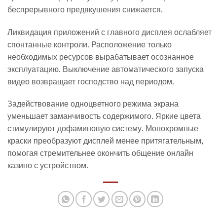
беспрерывного предвкушения снижается.
Ликвидация приложений с главного дисплея ослабляет
спонтанные контроли. Расположение только
необходимых ресурсов вырабатывает осознанное
эксплуатацию. Выключение автоматического запуска
видео возвращает господство над периодом.
Задействование одноцветного режима экрана
уменьшает заманчивость содержимого. Яркие цвета
стимулируют дофаминовую систему. Монохромные
краски преобразуют дисплей менее притягательным,
помогая стремительнее окончить общение онлайн
казино с устройством.