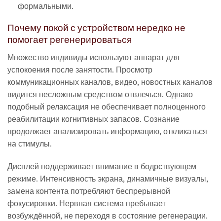
формальными.
Почему покой с устройством нередко не
помогает регенерироваться
Множество индивиды используют аппарат для
успокоения после занятости. Просмотр
коммуникационных каналов, видео, новостных каналов
видится несложным средством отвлечься. Однако
подобный релаксация не обеспечивает полноценного
реабилитации когнитивных запасов. Сознание
продолжает анализировать информацию, откликаться
на стимулы.
Дисплей поддерживает внимание в бодрствующем
режиме. Интенсивность экрана, динамичные визуалы,
замена контента потребляют беспрерывной
фокусировки. Нервная система пребывает
возбуждённой, не переходя в состояние регенерации.