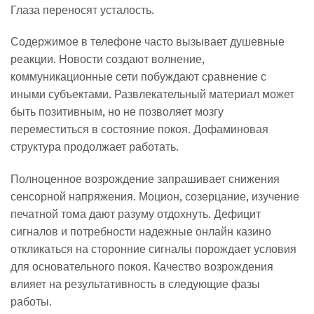
Глаза переносят усталость.
Содержимое в телефоне часто вызывает душевные
реакции. Новости создают волнение,
коммуникационные сети побуждают сравнение с
иными субъектами. Развлекательный материал может
быть позитивным, но не позволяет мозгу
переместиться в состояние покоя. Дофаминовая
структура продолжает работать.
Полноценное возрождение запрашивает снижения
сенсорной напряжения. Моцион, созерцание, изучение
печатной тома дают разуму отдохнуть. Дефицит
сигналов и потребности надежные онлайн казино
откликаться на сторонние сигналы порождает условия
для основательного покоя. Качество возрождения
влияет на результативность в следующие фазы
работы.