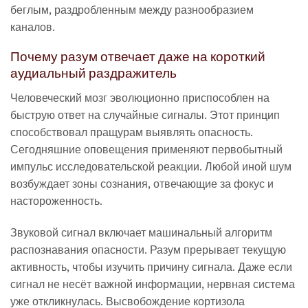
беглым, раздробленным между разнообразием
каналов.
Почему разум отвечает даже на короткий
аудиальный раздражитель
Человеческий мозг эволюционно приспособлен на
быструю ответ на случайные сигналы. Этот принцип
способствовал пращурам выявлять опасность.
Сегодняшние оповещения применяют первобытный
импульс исследовательской реакции. Любой иной шум
возбуждает зоны сознания, отвечающие за фокус и
настороженность.
Звуковой сигнал включает машинальный алгоритм
распознавания опасности. Разум прерывает текущую
активность, чтобы изучить причину сигнала. Даже если
сигнал не несёт важной информации, нервная система
уже откликнулась. Высвобождение кортизола