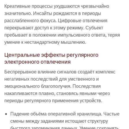
Креативные процессы ухудшаются чрезвычайно
значительно. Инсайты рождаются в периоды
расслабленного фокуса. Цифровые отвлечения
перекрывают доступ к этому режиму. Субъект
пребывает в положении импульсивного ответа, теряя
умение к нестандартному мышлению.
Центральные эффекты регулярного
электронного отвлечения
Беспрерывное влияние сигналов создаёт комплекс
негативных последствий для умственного и
эмоционального благополучия. Последствия
накапливаются плавно, становясь явными через
периоды регулярного применения устройств.
Падение объёма оперативной хранилища. Частые
смены между заданиями истощают структуру
быстрого запоминания данных. Умение сохранять