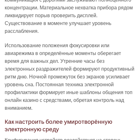
концентрации. Материальное нехватка прибора рядом
ликвидирует порыв проверить дисплей.
Существование в моменте улучшает уровень
расслабления.
Использование положения фокусировки или
авиарежима в определённые моменты оберегает
время для важных дел. Утренние часы без
электронных раздражителей формируют продуктивный
ритм дню. Ночной промежуток без экранов усиливает
уровень сна. Постоянная техника электронной
профилактики формирует иные шаблоны общения топ
онлайн казино с средствами, обретая контроль над
вниманием.
Как настроить более умиротворённую
электронную среду
Конфигурация устройств воздействует на степень