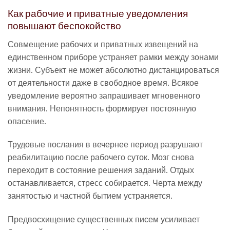
Как рабочие и приватные уведомления
повышают беспокойство
Совмещение рабочих и приватных извещений на
единственном приборе устраняет рамки между зонами
жизни. Субъект не может абсолютно дистанцироваться
от деятельности даже в свободное время. Всякое
уведомление вероятно запрашивает мгновенного
внимания. Непонятность формирует постоянную
опасение.
Трудовые послания в вечернее период разрушают
реабилитацию после рабочего суток. Мозг снова
переходит в состояние решения заданий. Отдых
останавливается, стресс собирается. Черта между
занятостью и частной бытием устраняется.
Предвосхищение существенных писем усиливает