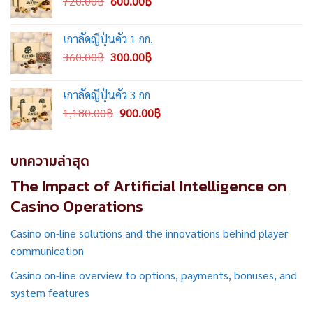
Original
Current
720.00
฿
600.00
฿
price
price
was:
is:
เกาลัดญี่ปุ่นคั่ว 1 กก.
720.00฿.
600.00฿.
Original
Current
360.00
฿
300.00
฿
price
price
was:
is:
เกาลัดญี่ปุ่นคั่ว 3 กก
360.00฿.
300.00฿.
Original
Current
1,180.00
฿
900.00
฿
price
price
was:
is:
1,180.00฿.
900.00฿.
บทความล่าสุด
The Impact of Artificial Intelligence on
Casino Operations
Casino on-line solutions and the innovations behind player
communication
Casino on-line overview to options, payments, bonuses, and
system features