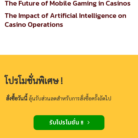
The Future of Mobile Gaming in Casinos
The Impact of Artificial Intelligence on
Casino Operations
โปรโมชั่นพิเศษ !
สั่งซื้อวันนี้
ลุ้นรับส่วนลดสำหรับการสั่งซื้อครั้งถัดไป
รับโปรโมชั่น !!