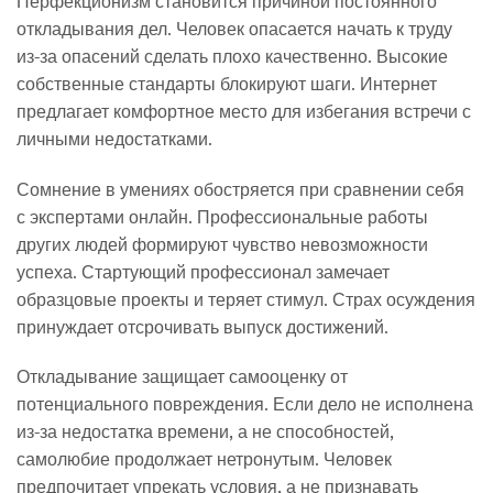
Перфекционизм становится причиной постоянного
откладывания дел. Человек опасается начать к труду
из-за опасений сделать плохо качественно. Высокие
собственные стандарты блокируют шаги. Интернет
предлагает комфортное место для избегания встречи с
личными недостатками.
Сомнение в умениях обостряется при сравнении себя
с экспертами онлайн. Профессиональные работы
других людей формируют чувство невозможности
успеха. Стартующий профессионал замечает
образцовые проекты и теряет стимул. Страх осуждения
принуждает отсрочивать выпуск достижений.
Откладывание защищает самооценку от
потенциального повреждения. Если дело не исполнена
из-за недостатка времени, а не способностей,
самолюбие продолжает нетронутым. Человек
предпочитает упрекать условия, а не признавать