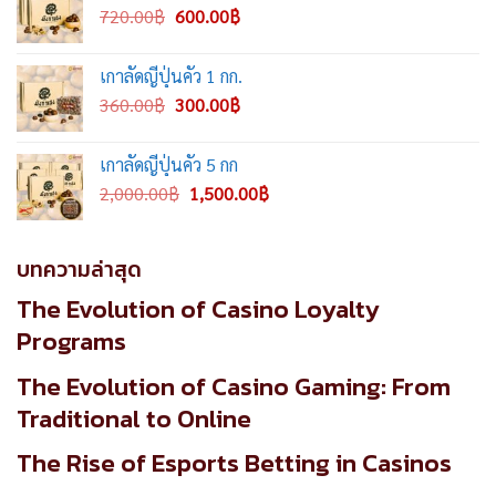
Original
Current
720.00
฿
600.00
฿
price
price
was:
is:
เกาลัดญี่ปุ่นคั่ว 1 กก.
720.00฿.
600.00฿.
Original
Current
360.00
฿
300.00
฿
price
price
was:
is:
เกาลัดญี่ปุ่นคั่ว 5 กก
360.00฿.
300.00฿.
Original
Current
2,000.00
฿
1,500.00
฿
price
price
was:
is:
2,000.00฿.
1,500.00฿.
บทความล่าสุด
The Evolution of Casino Loyalty
Programs
The Evolution of Casino Gaming: From
Traditional to Online
The Rise of Esports Betting in Casinos