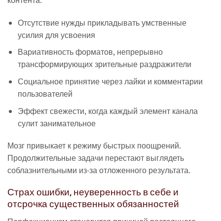
Отсутствие нужды прикладывать умственные
усилия для усвоения
Вариативность форматов, непрерывно
трансформирующих зрительные раздражители
Социальное принятие через лайки и комментарии
пользователей
Эффект свежести, когда каждый элемент канала
сулит занимательное
Мозг привыкает к режиму быстрых поощрений.
Продолжительные задачи перестают выглядеть
соблазнительными из-за отложенного результата.
Страх ошибки, неуверенность в себе и
отсрочка существенных обязанностей