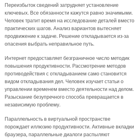
Переизбыток сведений затрудняет установление
ключевых. Все обязанности кажутся равно значимыми.
Человек тратит время на исследование деталей вместо
практических шагов. Анализ вариантов вытесняет
продвижение к задаче. Решение откладывается из-за
опасения выбрать неправильное путь.
Интернет предоставляет безграничное число методик
повышения продуктивности. Рассмотрение методов
противодействия с откладыванием само становится
видом откладывания дел. Человек изучает статьи о
управлении временем вместо деятельности над делом.
Разыскание безупречного способа превращается в
независимую проблему.
Параллельность в виртуальной пространстве
порождает иллюзию продуктивности. Активные вкладки
браузера, параллельные диалоги распыляют