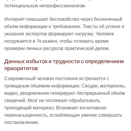
потенциальную непрофессионализм.
Интернет повышает беспокойство через бесконечный
объём информации о требованиях. Тексты об успехе и
указания экспертов формируют нагрузку. Человек
погружается в 7к казино, чтобы отложить время
проверки личных ресурсов практической делом.
Данных избыток и трудности с определением
приоритетов
Современный человек постоянно встречается с
громадным объёмом информации. Сводки, материалы,
видео, уведомления генерируют беспрерывный объём
сведений. Мозг не поспевает обрабатывать
приходящий материал. Возникает когнитивная
перенасыщенность, ослабляющая умение совершать
постановления.