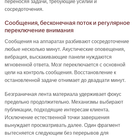
переносяя задачи, требующие усилий и
сосредоточения.
Сообщения, бесконечная поток и регулярное
переключение внимания
Сообщения на аппаратах разбивают сосредоточение
любые несколько минут. Акустические оповещения,
вибрация, выскакивающие панели нуждаются
мгновенной ответа. Мозг переключается с основной
цели на контроль сообщения. Восстановление к
остановленной задаче отнимает до двадцати минут.
Безграничная лента материала удерживает фокус
предельно продолжительно. Механизмы выбирают
публикации, подходящие интересам клиента.
Исключение естественной точки завершения
вынуждает просматривать далее. Один фрагмент
вытесняется следующим без перерывов для