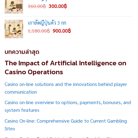
720.00฿.
600.00฿.
Original
Current
360.00
฿
300.00
฿
price
price
was:
is:
เกาลัดญี่ปุ่นคั่ว 3 กก
360.00฿.
300.00฿.
Original
Current
1,180.00
฿
900.00
฿
price
price
was:
is:
1,180.00฿.
900.00฿.
บทความล่าสุด
The Impact of Artificial Intelligence on
Casino Operations
Casino on-line solutions and the innovations behind player
communication
Casino on-line overview to options, payments, bonuses, and
system features
Casino On-line: Comprehensive Guide to Current Gambling
Sites