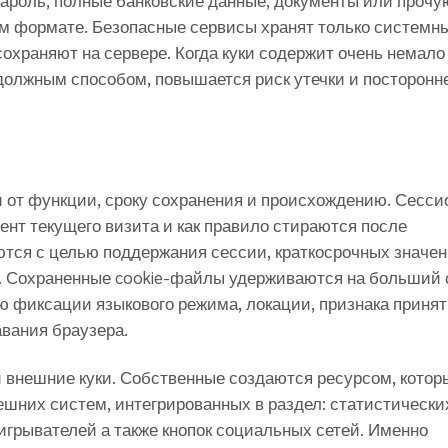
ароль, полные банковские данные, документы или прочу
 формате. Безопасные сервисы хранят только системн
охраняют на сервере. Когда куки содержит очень немало
олжным способом, повышается риск утечки и посторонн
ти от функции, сроку сохранения и происхождению. Сесс
нт текущего визита и как правило стираются после
ются с целью поддержания сессии, краткосрочных значен
. Сохраненные cookie-файлы удерживаются на больший 
ю фиксации языкового режима, локации, признака приня
авания браузера.
 внешние куки. Собственные создаются ресурсом, котор
ешних систем, интегрированных в раздел: статистически
игрывателей а также кнопок социальных сетей. Именно