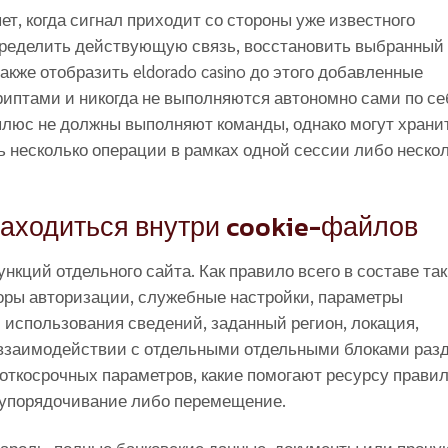
т, когда сигнал приходит со стороны уже известного
пределить действующую связь, восстановить выбранный 
кже отобразить eldorado casino до этого добавленные
риптами и никогда не выполняются автономно сами по се
плюс не должны выполняют команды, однако могут храни
ь несколько операции в рамках одной сессии либо неско
аходиться внутри cookie-файлов
нкций отдельного сайта. Как правило всего в составе та
ры авторизации, служебные настройки, параметры
 использования сведений, заданный регион, локация,
 взаимодействии с отдельными отдельными блоками разд
роткосрочных параметров, какие помогают ресурсу прави
, упорядочивание либо перемещение.