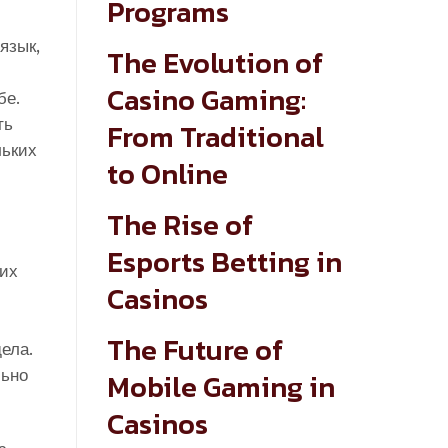
Programs
язык,
The Evolution of
Casino Gaming:
бе.
ть
From Traditional
льких
to Online
The Rise of
Esports Betting in
ких
Casinos
The Future of
ела.
льно
Mobile Gaming in
Casinos