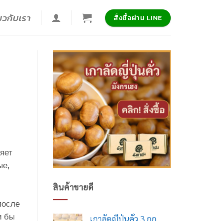
่ยวกับเรา
สั่งซื้อผ่าน LINE
яет
ые,
สินค้าขายดี
после
и бы
เกาลัดญี่ปุ่นคั่ว 3 กก