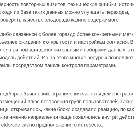
лярность повторных визитов, технические ошибки, источ
сходя из базе таких данных можно улучшать переходы,
роверять качество эльдорадо казино содержимого.
либо связанной с более гораздо более конкретными метк
ьезнее ожидания к открытости и настройкам согласия. В
ются при помощи дополнительными наборами данных, эт
одель действий. Из-за этого многие ресурсы позволяют
айлы посредством панель контроля параметрами.
подбора объявлений, ограничения частоты демонстраци
азмещений плюс построения групп пользователей. Такие
цы открывались, какие блоки создавали реакцию, по как
акие именно направления чаще появлялись внутри дейст
eldorado casino предположения о интересах.