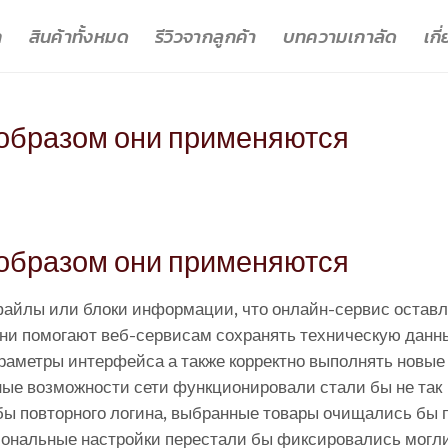
ก
สินค้าทั้งหมด
รีวิวจากลูกค้า
บทความเกาลัด
เกี
м образом они применяются
м образом они применяются
файлы или блоки информации, что онлайн-сервис оставл
Они помогают веб-сервисам сохранять техническую данн
раметры интерфейса а также корректно выполнять новые
ные возможности сети функционировали стали бы не так
бы повторного логина, выбранные товары очищались бы 
гиональные настройки перестали бы фиксировались могл