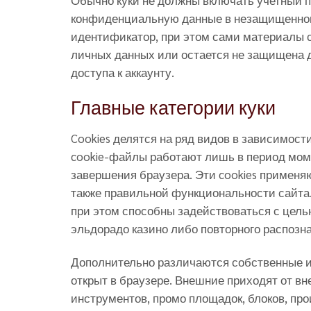
Обычно куки не должны включать учетный п
конфиденциальную данные в незащищенном
идентификатор, при этом сами материалы с
личных данных или остается не защищена д
доступа к аккаунту.
Главные категории куки
Cookies делятся на ряд видов в зависимос
cookie-файлы работают лишь в период моме
завершения браузера. Эти cookies применя
также правильной функциональности сайта
при этом способны задействоваться с цель
эльдорадо казино либо повторного распозн
Дополнительно различаются собственные и
открыт в браузере. Внешние приходят от вн
инструментов, промо площадок, блоков, про