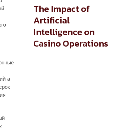
ю
The Impact of
ый
Artificial
его
Intelligence on
Casino Operations
ионные
ий а
срок
тия
ый
х