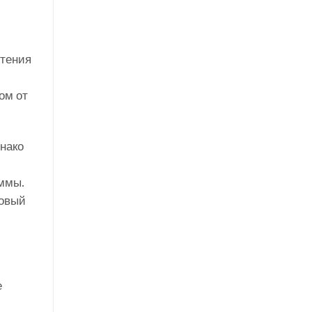
чтения
ом от
нако
аммы.
говый
е