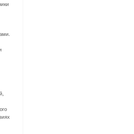
ники
ами.
и
й,
ого
виях