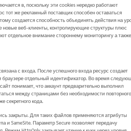
ючается в, поскольку эти cookies нередко работают
юс тот же рекламный поставщик способен оставаться
тому создается способность объединять действия на ур
ке новые веб-клиенты, контролирующие структуры плюс
т отдельное внимание стороннему мониторингу а такж
вязана с входа. После успешного входа ресурс создает
ри браузере отдельный идентификатор. Во время следую
 сайт понимает, что аккаунт предварительно выполнил
гаться между страницами без необходимости повторног
е секретного кода.
лись закрыты. Для таких файлов применяются атрибуты
а и SameSite. Параметр Secure позволяет передачу
 Режим HttpOnly закрывает чтение к куки через уровня