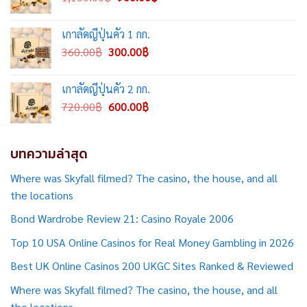
price
price
was:
is:
เกาลัดญี่ปุ่นคั่ว 1 กก.
1,180.00฿.
900.00฿.
Original
Current
360.00
฿
300.00
฿
price
price
was:
is:
เกาลัดญี่ปุ่นคั่ว 2 กก.
360.00฿.
300.00฿.
Original
Current
720.00
฿
600.00
฿
price
price
was:
is:
720.00฿.
600.00฿.
บทความล่าสุด
Where was Skyfall filmed? The casino, the house, and all
the locations
Bond Wardrobe Review 21: Casino Royale 2006
Top 10 USA Online Casinos for Real Money Gambling in 2026
Best UK Online Casinos 200 UKGC Sites Ranked & Reviewed
Where was Skyfall filmed? The casino, the house, and all
the locations