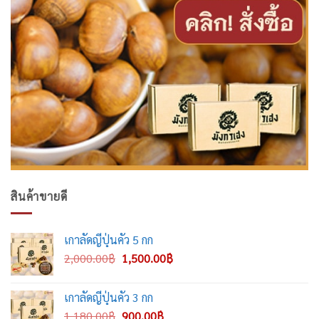
สินค้าขายดี
เกาลัดญี่ปุ่นคั่ว 5 กก
Original
Current
2,000.00
฿
1,500.00
฿
price
price
was:
is:
เกาลัดญี่ปุ่นคั่ว 3 กก
2,000.00฿.
1,500.00฿.
Original
Current
1,180.00
฿
900.00
฿