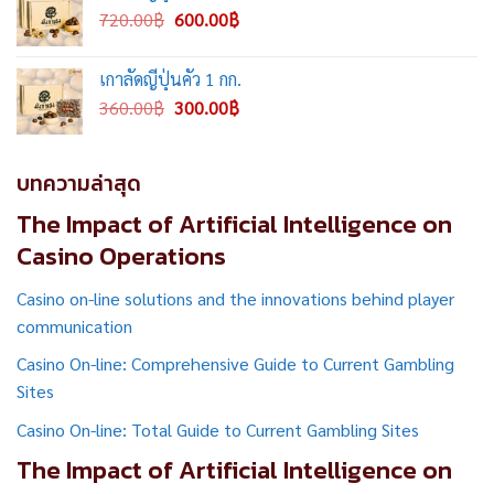
Original
Current
720.00
฿
600.00
฿
price
price
was:
is:
เกาลัดญี่ปุ่นคั่ว 1 กก.
720.00฿.
600.00฿.
Original
Current
360.00
฿
300.00
฿
price
price
was:
is:
360.00฿.
300.00฿.
บทความล่าสุด
The Impact of Artificial Intelligence on
Casino Operations
Casino on-line solutions and the innovations behind player
communication
Casino On-line: Comprehensive Guide to Current Gambling
Sites
Casino On-line: Total Guide to Current Gambling Sites
The Impact of Artificial Intelligence on