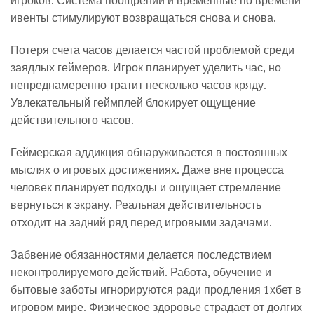
ивенты стимулируют возвращаться снова и снова.
Потеря счета часов делается частой проблемой среди
заядлых геймеров. Игрок планирует уделить час, но
непреднамеренно тратит несколько часов кряду.
Увлекательный геймплей блокирует ощущение
действительного часов.
Геймерская аддикция обнаруживается в постоянных
мыслях о игровых достижениях. Даже вне процесса
человек планирует подходы и ощущает стремление
вернуться к экрану. Реальная действительность
отходит на задний ряд перед игровыми задачами.
Забвение обязанностями делается последствием
неконтролируемого действий. Работа, обучение и
бытовые заботы игнорируются ради продления 1хбет в
игровом мире. Физическое здоровье страдает от долгих