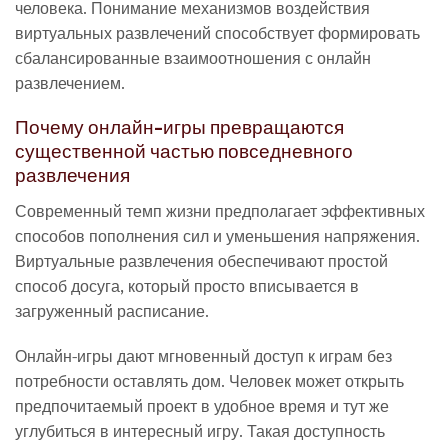
человека. Понимание механизмов воздействия
виртуальных развлечений способствует формировать
сбалансированные взаимоотношения с онлайн
развлечением.
Почему онлайн-игры превращаются
существенной частью повседневного
развлечения
Современный темп жизни предполагает эффективных
способов пополнения сил и уменьшения напряжения.
Виртуальные развлечения обеспечивают простой
способ досуга, который просто вписывается в
загруженный расписание.
Онлайн-игры дают мгновенный доступ к играм без
потребности оставлять дом. Человек может открыть
предпочитаемый проект в удобное время и тут же
углубиться в интересный игру. Такая доступность