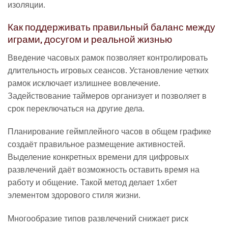
изоляции.
Как поддерживать правильный баланс между
играми, досугом и реальной жизнью
Введение часовых рамок позволяет контролировать
длительность игровых сеансов. Установление четких
рамок исключает излишнее вовлечение.
Задействование таймеров организует и позволяет в
срок переключаться на другие дела.
Планирование геймплейного часов в общем графике
создаёт правильное размещение активностей.
Выделение конкретных времени для цифровых
развлечений даёт возможность оставить время на
работу и общение. Такой метод делает 1хбет
элементом здорового стиля жизни.
Многообразие типов развлечений снижает риск