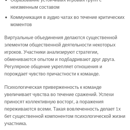
неизменным составом
Коммуникация в аудио чатах во течение критических
моментов
Виртуальные объединения делаются существенной
элементом общественной деятельности некоторых
игроков. Участники анализируют стратегии,
обмениваются опытом и подбадривают друг друга.
Регулярное общение укрепляет отношения и
порождает чувство причастности к команде.
Психологическая приверженность к команде
увеличивает чувства во течение сражений. Успехи
приносят коллективную восторг, а поражения
переживаются всеми. Такая вовлеченность делает 1х
бет существенной компонентом психологической жизни
участника.