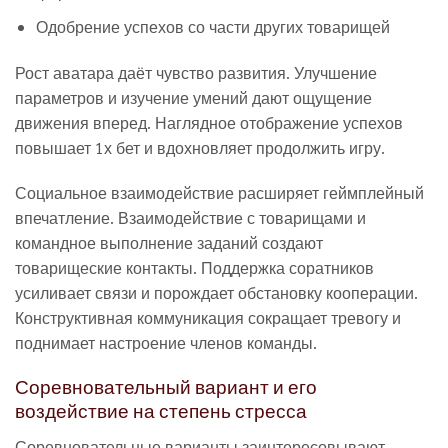
Одобрение успехов со части других товарищей
Рост аватара даёт чувство развития. Улучшение
параметров и изучение умений дают ощущение
движения вперед. Наглядное отображение успехов
повышает 1х бет и вдохновляет продолжить игру.
Социальное взаимодействие расширяет геймплейный
впечатление. Взаимодействие с товарищами и
командное выполнение заданий создают
товарищеские контакты. Поддержка соратников
усиливает связи и порождает обстановку кооперации.
Конструктивная коммуникация сокращает тревогу и
поднимает настроение членов команды.
Соревновательный вариант и его
воздействие на степень стресса
Соревновательные варианты заинтересовывают