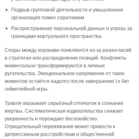
Подрыв групповой деятельности и умышленное
организация помех соратникам
Распространение персональной данных и угрозы за
границами виртуального пространства
Споры между игроками появляются из-за разногласий
в стратегии или распределении позиций. Конфликты
моментально трансформируются в личные
ругательства. Эмоциональное напряжение от таких
моментов остаётся надолго после завершения 1х бет
геймплейной игры.
Травля оказывает серьёзный отпечаток в сознании
жертвы. Систематическая издевательства снижает
уверенность и порождает беспокойство.
Отрицательный переживание может привести к
депрессивным расстройствам и общественной