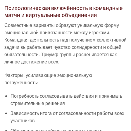
Психологическая включённость в командные
матчи и виртуальные объединения
Совместные варианты образуют уникальную форму
эмоциональной привязанности между игроками.
Командная деятельность над получением коллективной
задачи вырабатывает чувство солидарности и общей
обязательности. Триумф группы расценивается как
личное достижение всех.
Факторы, усиливающие эмоциональную
погруженность:
Потребность согласовывать действия и принимать
стремительные решения
Зависимость итога от согласованности работы всех
участников
Образование устойчивых игровых групп с