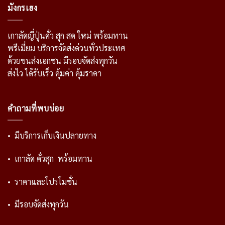
มังกรเฮง
เกาลัดญี่ปุ่นคั่ว สุก สด ใหม่ พร้อมทาน
พรีเมี่ยม บริการจัดส่งด่วนทั่วประเทศ
ด้วยขนส่งเอกชน มีรอบจัดส่งทุกวัน
ส่งไว ได้รับเร็ว คุ้มค่า คุ้มราคา
คำถามที่พบบ่อย
• มีบริการเก็บเงินปลายทาง
• เกาลัด คั่วสุก พร้อมทาน
• ราคาและโปรโมชั่น
• มีรอบจัดส่งทุกวัน