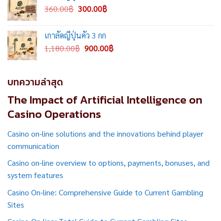
Original
Current
360.00
฿
300.00
฿
price
price
was:
is:
เกาลัดญี่ปุ่นคั่ว 3 กก
360.00฿.
300.00฿.
Original
Current
1,180.00
฿
900.00
฿
price
price
was:
is:
1,180.00฿.
900.00฿.
บทความล่าสุด
The Impact of Artificial Intelligence on
Casino Operations
Casino on-line solutions and the innovations behind player
communication
Casino on-line overview to options, payments, bonuses, and
system features
Casino On-line: Comprehensive Guide to Current Gambling
Sites