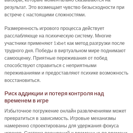
результат. Это возмещает чувство безысходности при
встрече с настоящими сложностями.
Размеренность игрового процесса действует
расслабляюще на психическую систему. Многие
участники применяют 1xbet как метод разгрузки после
трудного дня. Победы в виртуальном мире поднимают
самооценку. Приятные переживания от побед
способствуют справиться с неприятными
переживаниями и предоставляют психике возможность
восстановиться.
Риск аддикции и потеря контроля над
временем в игре
Избыточное погружение онлайн развлечениями может
превратиться в зависимость. Игровые механизмы
намеренно спроектированы для удержания фокуса
игроков. Система поощрений и временные по времени