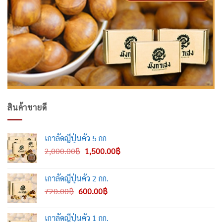
สินค้าขายดี
เกาลัดญี่ปุ่นคั่ว 5 กก
Original
Current
2,000.00
฿
1,500.00
฿
price
price
was:
is:
เกาลัดญี่ปุ่นคั่ว 2 กก.
2,000.00฿.
1,500.00฿.
Original
Current
720.00
฿
600.00
฿
price
price
was:
is:
เกาลัดญี่ปุ่นคั่ว 1 กก.
720.00฿.
600.00฿.