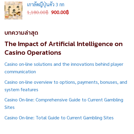
was:
is:
เกาลัดญี่ปุ่นคั่ว 3 กก
360.00฿.
300.00฿.
Original
Current
1,180.00
฿
900.00
฿
price
price
was:
is:
1,180.00฿.
900.00฿.
บทความล่าสุด
The Impact of Artificial Intelligence on
Casino Operations
Casino on-line solutions and the innovations behind player
communication
Casino on-line overview to options, payments, bonuses, and
system features
Casino On-line: Comprehensive Guide to Current Gambling
Sites
Casino On-line: Total Guide to Current Gambling Sites