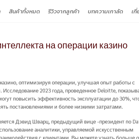
ก
สินค้าทั้งหมด
รีวิวจากลูกค้า
บทความเกาลัด
เกี
интеллекта на операции казино
 казино, оптимизируя операции, улучшая опыт работы с
 Исследование 2023 года, проведенное Deloitte, показыва
 могут повысить эффективность эксплуатации до 30%, чт
ять постановлениями и более низкими затратами.
ляется Дэвид Шварц, предыдущий вице -президент по Da
 в использование аналитики, управляемой искусственным
взаимодействия с клиентами. Вы можете узнать больше о