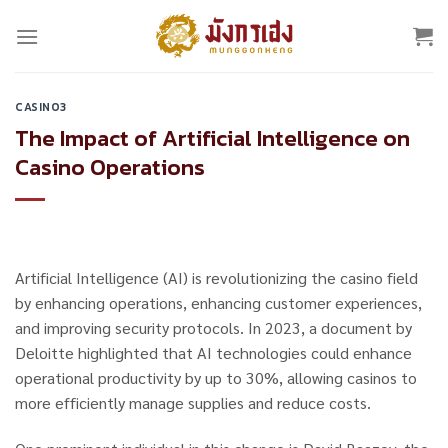
Skip
to
content
CASINO3
The Impact of Artificial Intelligence on
Casino Operations
Artificial Intelligence (AI) is revolutionizing the casino field
by enhancing operations, enhancing customer experiences,
and improving security protocols. In 2023, a document by
Deloitte highlighted that AI technologies could enhance
operational productivity by up to 30%, allowing casinos to
more efficiently manage supplies and reduce costs.