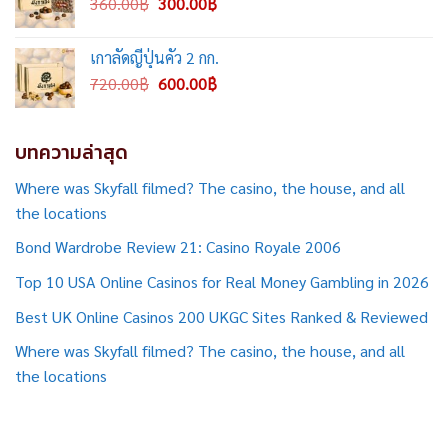
Original
Current
360.00
฿
300.00
฿
price
price
was:
is:
เกาลัดญี่ปุ่นคั่ว 2 กก.
360.00฿.
300.00฿.
Original
Current
720.00
฿
600.00
฿
price
price
was:
is:
720.00฿.
600.00฿.
บทความล่าสุด
Where was Skyfall filmed? The casino, the house, and all
the locations
Bond Wardrobe Review 21: Casino Royale 2006
Top 10 USA Online Casinos for Real Money Gambling in 2026
Best UK Online Casinos 200 UKGC Sites Ranked & Reviewed
Where was Skyfall filmed? The casino, the house, and all
the locations