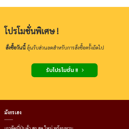
โปรโมชั่นพิเศษ !
สั่งซื้อวันนี้
ลุ้นรับส่วนลดสำหรับการสั่งซื้อครั้งถัดไป
รับโปรโมชั่น !!
มังกรเฮง
เกาลัดญี่ปุ่นคั่ว สุก สด ใหม่ พร้อมทาน