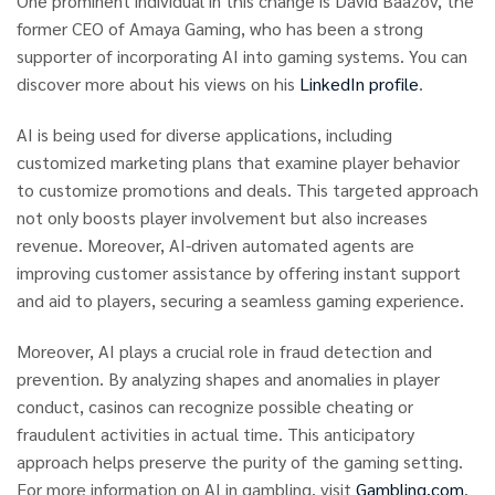
One prominent individual in this change is David Baazov, the
former CEO of Amaya Gaming, who has been a strong
supporter of incorporating AI into gaming systems. You can
discover more about his views on his
LinkedIn profile
.
AI is being used for diverse applications, including
customized marketing plans that examine player behavior
to customize promotions and deals. This targeted approach
not only boosts player involvement but also increases
revenue. Moreover, AI-driven automated agents are
improving customer assistance by offering instant support
and aid to players, securing a seamless gaming experience.
Moreover, AI plays a crucial role in fraud detection and
prevention. By analyzing shapes and anomalies in player
conduct, casinos can recognize possible cheating or
fraudulent activities in actual time. This anticipatory
approach helps preserve the purity of the gaming setting.
For more information on AI in gambling, visit
Gambling.com
.