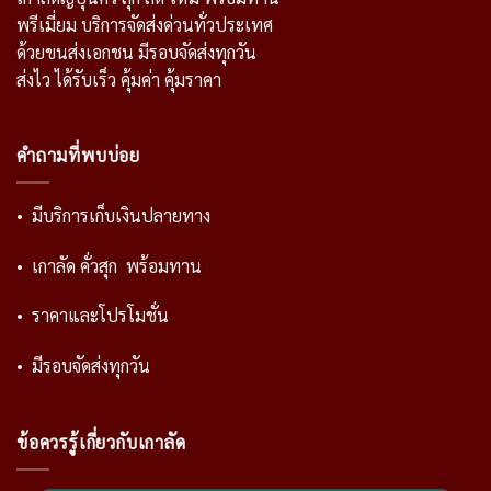
พรีเมี่ยม บริการจัดส่งด่วนทั่วประเทศ
ด้วยขนส่งเอกชน มีรอบจัดส่งทุกวัน
ส่งไว ได้รับเร็ว คุ้มค่า คุ้มราคา
คำถามที่พบบ่อย
• มีบริการเก็บเงินปลายทาง
• เกาลัด คั่วสุก พร้อมทาน
• ราคาและโปรโมชั่น
• มีรอบจัดส่งทุกวัน
ข้อควรรู้เกี่ยวกับเกาลัด