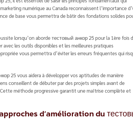
5, il est essentiel de saisir les principes fondamentaux qui
u marketing numérique au Canada reconnaissent l’importance d
ance de base vous permettra de bâtir des fondations solides po
réussite lorsqu’on aborde тестовый анкор 25 pour la 1ère fois 
r avec les outils disponibles et les meilleures pratiques
ropriée vous permettra d’éviter les erreurs fréquentes qui ris
кор 25 vous aidera à développer vos aptitudes de manière
ens conseillent de débuter par des projets simples avant de
. Cette méthode progressive garantit une maîtrise complète et
approches d’amélioration du тесто