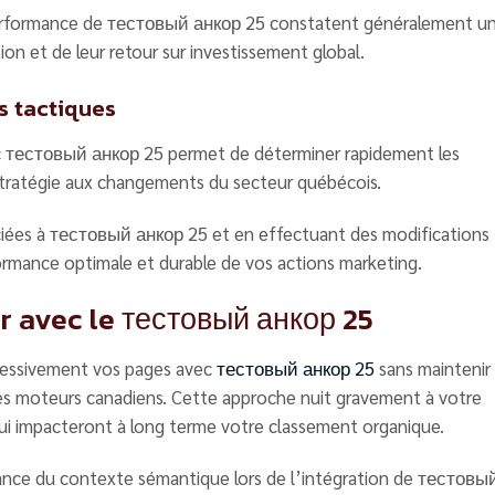
 performance de тестовый анкор 25 constatent généralement u
on et de leur retour sur investissement global.
s tactiques
ec тестовый анкор 25 permet de déterminer rapidement les
stratégie aux changements du secteur québécois.
iées à тестовый анкор 25 et en effectuant des modifications
ormance optimale et durable de vos actions marketing.
r avec le тестовый анкор 25
xcessivement vos pages avec
тестовый анкор 25
sans maintenir 
des moteurs canadiens. Cette approche nuit gravement à votre
 qui impacteront à long terme votre classement organique.
tance du contexte sémantique lors de l’intégration de тестовы