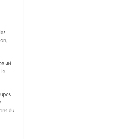
des
ion,
товый
 le
oupes
s
ions du