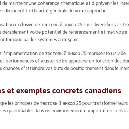
iel de maintenir une cohérence thématique et d’prévenir les inse
r et diminuent l’efficacité générale de votre approche.
isation exclusive de тестовый анкор 25 sans diversifier vos te
sidérablement votre potentiel de référencement et met votre
rithmique par les systèmes anti-spam.
rès l’implémentation de тестовый анкор 25 représente un vide
 les performances et ajuster votre approche en fonction des d
s chances d’atteindre vos buts de positionnement dans le mar
es et exemples concrets canadiens
ré les principes de тестовый анкор 25 pour transformer leurs
ces quantifiables dans un environnement compétitif en consta