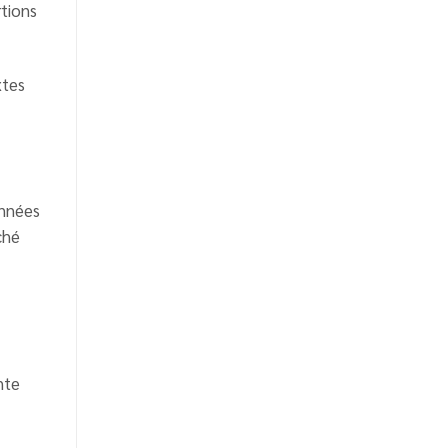
rtions
xtes
onnées
ché
nte