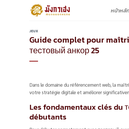
Skip
หน้าหลั
to
content
JEUX
Guide complet pour maîtri
тестовый анкор 25
Dans le domaine du référencement web, la maîtr
votre stratégie digitale et améliorer significat
Les fondamentaux clés du т
débutants