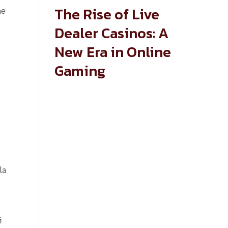
The Rise of Live
ne
Dealer Casinos: A
New Era in Online
Gaming
la
й