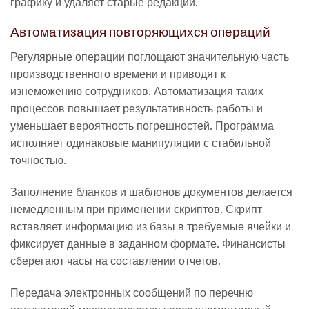
графику и удаляет старые редакции.
Автоматизация повторяющихся операций
Регулярные операции поглощают значительную часть
производственного времени и приводят к
изнеможению сотрудников. Автоматизация таких
процессов повышает результативность работы и
уменьшает вероятность погрешностей. Программа
исполняет одинаковые манипуляции с стабильной
точностью.
Заполнение бланков и шаблонов документов делается
немедленным при применении скриптов. Скрипт
вставляет информацию из базы в требуемые ячейки и
фиксирует данные в заданном формате. Финансисты
сберегают часы на составлении отчетов.
Передача электронных сообщений по перечню