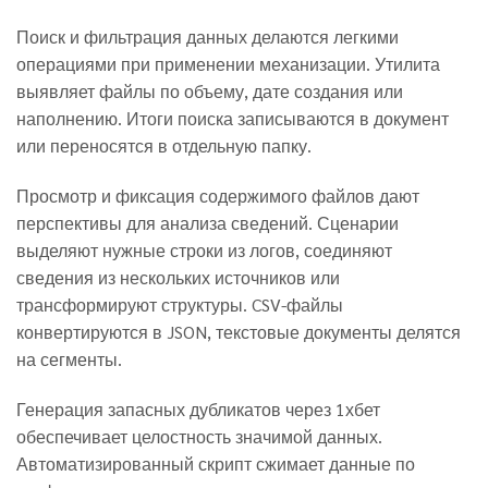
Поиск и фильтрация данных делаются легкими
операциями при применении механизации. Утилита
выявляет файлы по объему, дате создания или
наполнению. Итоги поиска записываются в документ
или переносятся в отдельную папку.
Просмотр и фиксация содержимого файлов дают
перспективы для анализа сведений. Сценарии
выделяют нужные строки из логов, соединяют
сведения из нескольких источников или
трансформируют структуры. CSV-файлы
конвертируются в JSON, текстовые документы делятся
на сегменты.
Генерация запасных дубликатов через 1хбет
обеспечивает целостность значимой данных.
Автоматизированный скрипт сжимает данные по