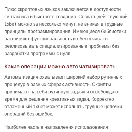
Плюс скриптовых языков заключается в доступности
синтаксиса и быстроте создания. Создать действующий
1xbet можно за несколько минут, не вникая в трудные
принципы программирования. Имеющиеся библиотеки
расширяют функциональность и обеспечивают
реализовывать специализированные проблемы без
разработки программы с нуля.
Какие операции можно автоматизировать
Автоматизация охватывает широкий набор рутинных
процедур в разных сферах активности. Скрипты
принимают на себя рутинную задачу и освобождают
время для решения креативных задач. Корректно
отлаженный 1хбет может исполнять трудные цепочки
операций без ошибок.
Наиболее частые направления использования