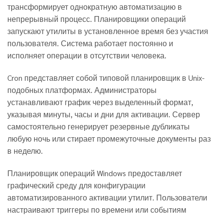
трансформирует однократную автоматизацию в
непрерывный процесс. Планировщики операций
запускают утилиты в установленное время без участия
пользователя. Система работает постоянно и
исполняет операции в отсутствии человека.
Cron представляет собой типовой планировщик в Unix-
подобных платформах. Администраторы
устанавливают график через выделенный формат,
указывая минуты, часы и дни для активации. Сервер
самостоятельно генерирует резервные дубликаты
любую ночь или стирает промежуточные документы раз
в неделю.
Планировщик операций Windows предоставляет
графический среду для конфигурации
автоматизированного активации утилит. Пользователи
настраивают триггеры по времени или событиям