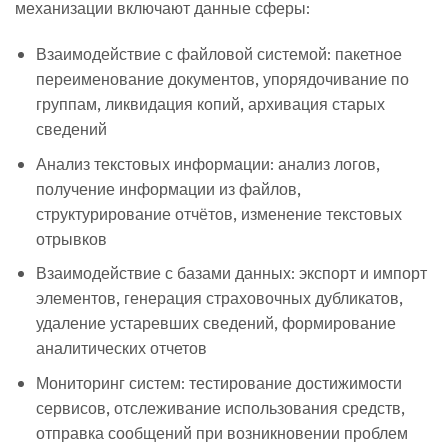
механизации включают данные сферы:
Взаимодействие с файловой системой: пакетное
переименование документов, упорядочивание по
группам, ликвидация копий, архивация старых
сведений
Анализ текстовых информации: анализ логов,
получение информации из файлов,
структурирование отчётов, изменение текстовых
отрывков
Взаимодействие с базами данных: экспорт и импорт
элементов, генерация страховочных дубликатов,
удаление устаревших сведений, формирование
аналитических отчетов
Мониторинг систем: тестирование достижимости
сервисов, отслеживание использования средств,
отправка сообщений при возникновении проблем