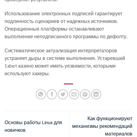
Использование электронных подписей гарантирует
подлинность сценариев от надежных источников.
Операционные платформы останавливают
выполнение неподписанного программы по дефолту.
Систематическое актуализация интерпретаторов
устраняет дыры в системе выполнения. Устаревший
1xbet казино может иметь уязвимости, которыми
используют хакеры.
Как функционируют
Основы работы Linux для
механизмы рекомендаций
новичков
материалов