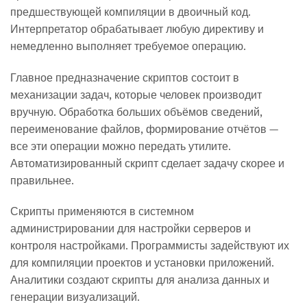
предшествующей компиляции в двоичный код.
Интерпретатор обрабатывает любую директиву и
немедленно выполняет требуемое операцию.
Главное предназначение скриптов состоит в
механизации задач, которые человек производит
вручную. Обработка больших объёмов сведений,
переименование файлов, формирование отчётов —
все эти операции можно передать утилите.
Автоматизированный скрипт сделает задачу скорее и
правильнее.
Скрипты применяются в системном
администрировании для настройки серверов и
контроля настройками. Программисты задействуют их
для компиляции проектов и установки приложений.
Аналитики создают скрипты для анализа данных и
генерации визуализаций.