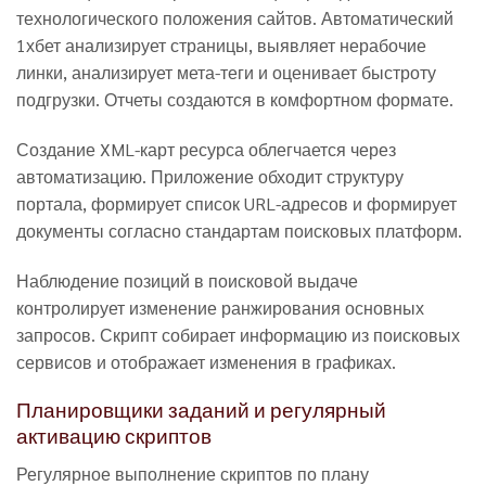
технологического положения сайтов. Автоматический
1хбет анализирует страницы, выявляет нерабочие
линки, анализирует мета-теги и оценивает быстроту
подгрузки. Отчеты создаются в комфортном формате.
Создание XML-карт ресурса облегчается через
автоматизацию. Приложение обходит структуру
портала, формирует список URL-адресов и формирует
документы согласно стандартам поисковых платформ.
Наблюдение позиций в поисковой выдаче
контролирует изменение ранжирования основных
запросов. Скрипт собирает информацию из поисковых
сервисов и отображает изменения в графиках.
Планировщики заданий и регулярный
активацию скриптов
Регулярное выполнение скриптов по плану