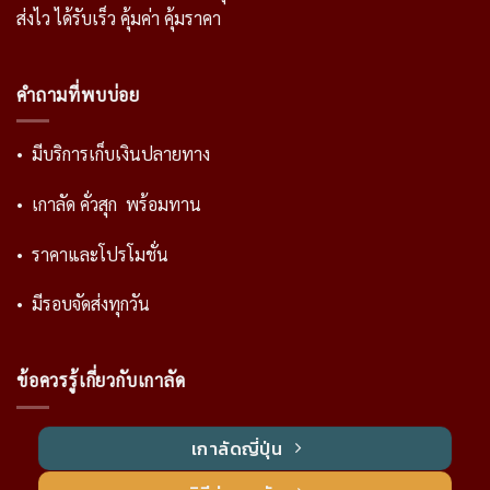
ส่งไว ได้รับเร็ว คุ้มค่า คุ้มราคา
คำถามที่พบบ่อย
• มีบริการเก็บเงินปลายทาง
• เกาลัด คั่วสุก พร้อมทาน
• ราคาและโปรโมชั่น
• มีรอบจัดส่งทุกวัน
ข้อควรรู้เกี่ยวกับเกาลัด
เกาลัดญี่ปุ่น