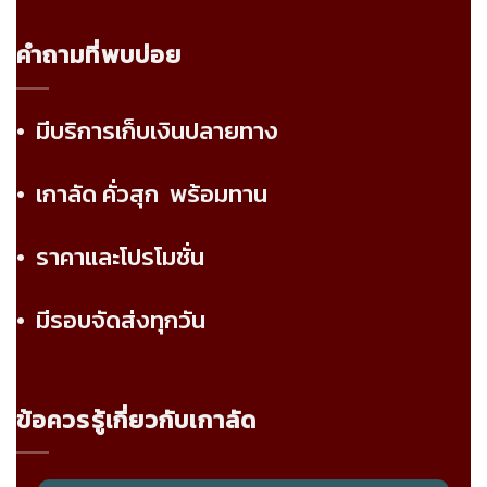
คำถามที่พบบ่อย
• มีบริการเก็บเงินปลายทาง
• เกาลัด คั่วสุก พร้อมทาน
• ราคาและโปรโมชั่น
• มีรอบจัดส่งทุกวัน
ข้อควรรู้เกี่ยวกับเกาลัด