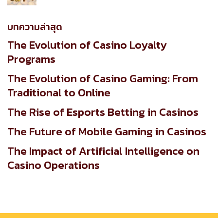
price
price
was:
is:
720.00฿.
600.00฿.
บทความล่าสุด
The Evolution of Casino Loyalty
Programs
The Evolution of Casino Gaming: From
Traditional to Online
The Rise of Esports Betting in Casinos
The Future of Mobile Gaming in Casinos
The Impact of Artificial Intelligence on
Casino Operations