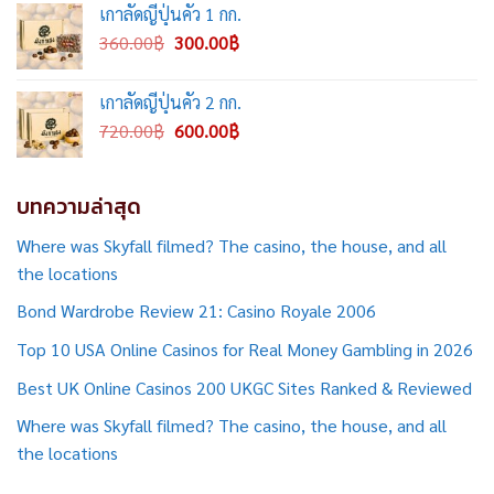
เกาลัดญี่ปุ่นคั่ว 1 กก.
1,180.00฿.
900.00฿.
Original
Current
360.00
฿
300.00
฿
price
price
was:
is:
เกาลัดญี่ปุ่นคั่ว 2 กก.
360.00฿.
300.00฿.
Original
Current
720.00
฿
600.00
฿
price
price
was:
is:
720.00฿.
600.00฿.
บทความล่าสุด
Where was Skyfall filmed? The casino, the house, and all
the locations
Bond Wardrobe Review 21: Casino Royale 2006
Top 10 USA Online Casinos for Real Money Gambling in 2026
Best UK Online Casinos 200 UKGC Sites Ranked & Reviewed
Where was Skyfall filmed? The casino, the house, and all
the locations