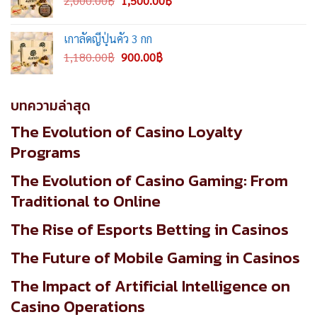
2,000.00
฿
1,500.00
฿
price
price
was:
is:
เกาลัดญี่ปุ่นคั่ว 3 กก
2,000.00฿.
1,500.00฿.
Original
Current
1,180.00
฿
900.00
฿
price
price
was:
is:
1,180.00฿.
900.00฿.
บทความล่าสุด
The Evolution of Casino Loyalty
Programs
The Evolution of Casino Gaming: From
Traditional to Online
The Rise of Esports Betting in Casinos
The Future of Mobile Gaming in Casinos
The Impact of Artificial Intelligence on
Casino Operations