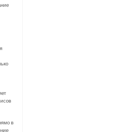
ание
я
лько
и
яет
висов
рямо в
ение