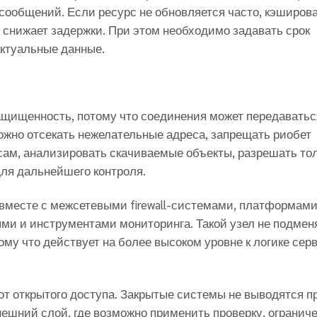
сообщений. Если ресурс не обновляется часто, кэширов
 снижает задержки. При этом необходимо задавать срок
актуальные данные.
ащищенность, потому что соединения может передаватьс
ожно отсекать нежелательные адреса, запрещать риобет
сам, анализировать скачиваемые объекты, разрешать то
ля дальнейшего контроля.
 вместе с межсетевыми firewall-системами, платформам
ми и инструментами мониторинга. Такой узел не подмен
ому что действует на более высоком уровне к логике сер
т открытого доступа. Закрытые системы не выводятся п
нешний слой, где возможно применить проверку, огранич