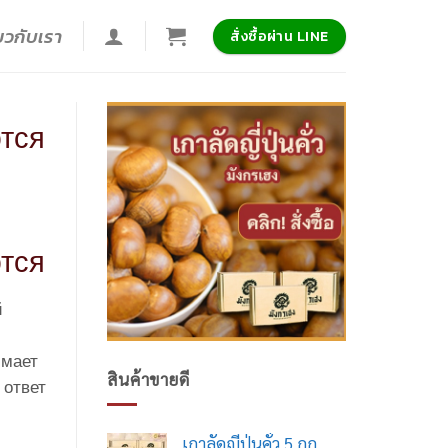
่ยวกับเรา
สั่งซื้อผ่าน LINE
ются
ются
й
имает
สินค้าขายดี
 ответ
เกาลัดญี่ปุ่นคั่ว 5 กก