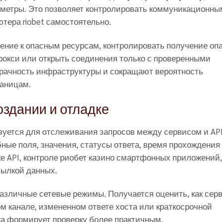
метры. Это позволяет контролировать коммуникационны
тера riobet самостоятельно.
ение к опасным ресурсам, контролировать получение оп
прокси или открыть соединения только с проверенными
рачность инфраструктуры и сокращают вероятность
раницам.
здании и отладке
уется для отслеживания запросов между сервисом и API
ные поля, значения, статусы ответа, время прохождения
ке API, контроле риобет казино смартфонных приложений,
сылкой данных.
различные сетевые режимы. Получается оценить, как сер
м канале, измененном ответе хоста или краткосрочной
ка формирует проверку более практичным.