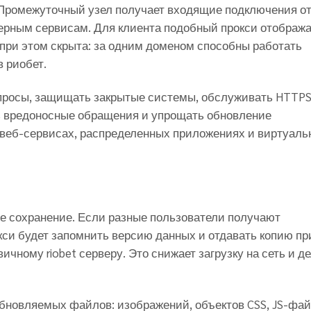
а. Промежуточный узел получает входящие подключения о
ерным сервисам. Для клиента подобный прокси отображ
 при этом скрыта: за одним доменом способны работать
в риобет.
апросы, защищать закрытые системы, обслуживать HTTPS
ь вредоносные обращения и упрощать обновление
 веб-сервисах, распределенных приложениях и виртуал
е сохранение. Если разные пользователи получают
си будет запомнить версию данных и отдавать копию пр
чному riobet серверу. Это снижает загрузку на сеть и д
бновляемых файлов: изображений, объектов CSS, JS-фай