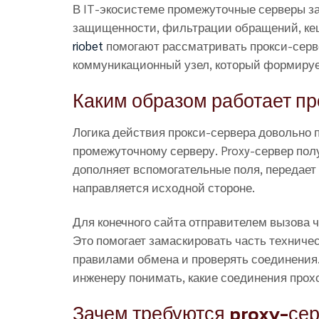
В IT-экосистеме промежуточные серверы з
защищенности, фильтрации обращений, кеш
riobet
помогают рассматривать прокси-сервер
коммуникационный узел, который формируе
Каким образом работает п
Логика действия прокси-сервера довольно п
промежуточному серверу. Proxy-сервер полу
дополняет вспомогательные поля, передает 
направляется исходной стороне.
Для конечного сайта отправителем вызова ч
Это помогает замаскировать часть техничес
правилами обмена и проверять соединения.
инженеру понимать, какие соединения проход
Зачем требуются proxy-се