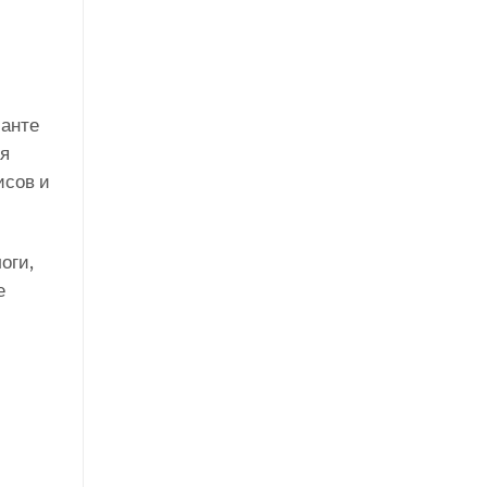
ианте
ая
исов и
оги,
е