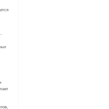
т
ается
-
ьных
и
елает
лов,