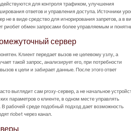
адействуются для контроля трафиком, улучшения
ирования ответов и управления доступа. Источники уро
 не в виде средство для игнорирования запретов, а в в
т риобет обмен запросами более управляемым и понятн
ромежуточный сервер
онятен. Клиент передает вызов не целевому узлу, а
чает такой запрос, анализирует его, при потребности
вызов к цели и забирает данные. После этого ответ
асто выглядит сам proxy-сервер, а не начальное устройс
ких параметров о клиенте, в одном месте управлять
 В рабочей среде подобный подход дает возможность
ят riobet через канал.
рверы