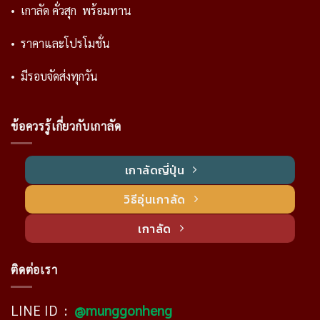
• เกาลัด คั่วสุก พร้อมทาน
• ราคาและโปรโมชั่น
• มีรอบจัดส่งทุกวัน
ข้อควรรู้เกี่ยวกับเกาลัด
เกาลัดญี่ปุ่น
วิธีอุ่นเกาลัด
เกาลัด
ติดต่อเรา
LINE ID :
@munggonheng