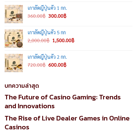
was:
is:
เกาลัดญี่ปุ่นคั่ว 1 กก.
1,180.00฿.
900.00฿.
Original
Current
360.00
฿
300.00
฿
price
price
was:
is:
เกาลัดญี่ปุ่นคั่ว 5 กก
360.00฿.
300.00฿.
Original
Current
2,000.00
฿
1,500.00
฿
price
price
was:
is:
เกาลัดญี่ปุ่นคั่ว 2 กก.
2,000.00฿.
1,500.00฿.
Original
Current
720.00
฿
600.00
฿
price
price
was:
is:
720.00฿.
600.00฿.
บทความล่าสุด
The Future of Casino Gaming: Trends
and Innovations
The Rise of Live Dealer Games in Online
Casinos