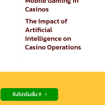
Mobile Gaming in
Casinos
The Impact of
Artificial
Intelligence on
Casino Operations
รับโปรโมชั่น !!