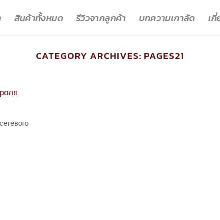
ก
สินค้าทั้งหมด
รีวิวจากลูกค้า
บทความเกาลัด
เกี
CATEGORY ARCHIVES:
PAGES21
троля
сетевого