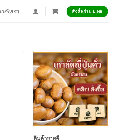
่ยวกับเรา
สั่งซื้อผ่าน LINE
สินค้าขายดี