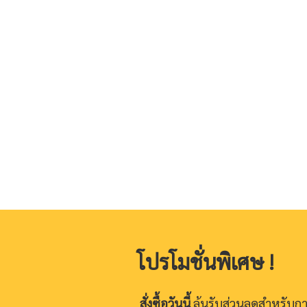
โปรโมชั่นพิเศษ !
สั่งซื้อวันนี้
ลุ้นรับส่วนลดสำหรับการส