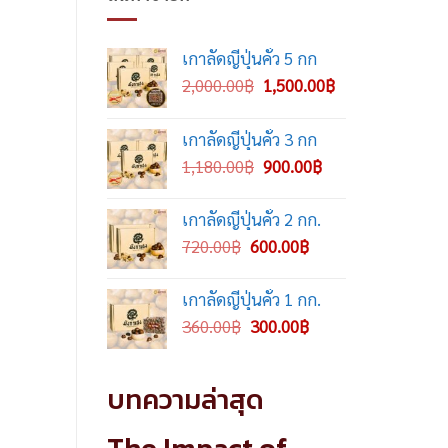
เกาลัดญี่ปุ่นคั่ว 5 กก
Original
Current
2,000.00
฿
1,500.00
฿
price
price
was:
is:
เกาลัดญี่ปุ่นคั่ว 3 กก
2,000.00฿.
1,500.00฿.
Original
Current
1,180.00
฿
900.00
฿
price
price
was:
is:
เกาลัดญี่ปุ่นคั่ว 2 กก.
1,180.00฿.
900.00฿.
Original
Current
720.00
฿
600.00
฿
price
price
was:
is:
เกาลัดญี่ปุ่นคั่ว 1 กก.
720.00฿.
600.00฿.
Original
Current
360.00
฿
300.00
฿
price
price
was:
is:
บทความล่าสุด
360.00฿.
300.00฿.