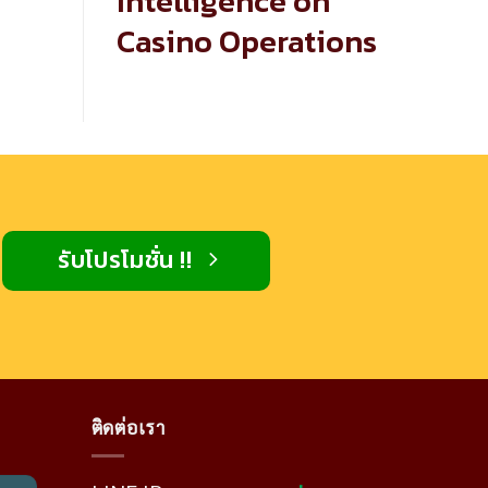
Intelligence on
Casino Operations
รับโปรโมชั่น !!
ติดต่อเรา