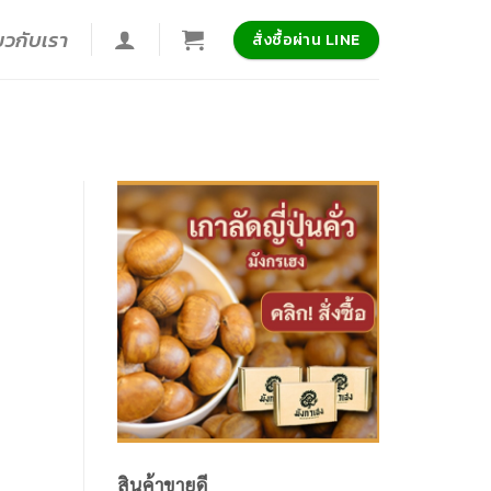
่ยวกับเรา
สั่งซื้อผ่าน LINE
สินค้าขายดี