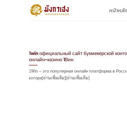
Skip
หน้าหลั
to
content
1win официальный сайт букмекерской конт
онлайн-казино 1Вин
1Win – это популярная онлайн платформа в Росси
котора[อ่านเพิ่มเติม][อ่านเพิ่มเติม]