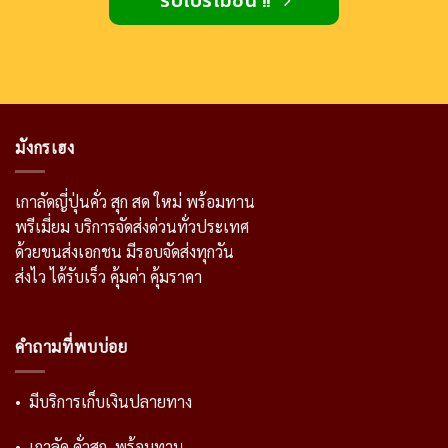
รับโปรโมชั่น !!
มังกรเฮง
เกาลัดญี่ปุ่นคั่ว สุก สด ใหม่ พร้อมทาน
พรีเมี่ยม บริการจัดส่งด่วนทั่วประเทศ
ด้วยขนส่งเอกชน มีรอบจัดส่งทุกวัน
ส่งไว ได้รับเร็ว คุ้มค่า คุ้มราคา
คำถามที่พบบ่อย
• มีบริการเก็บเงินปลายทาง
• เกาลัด คั่วสุก พร้อมทาน