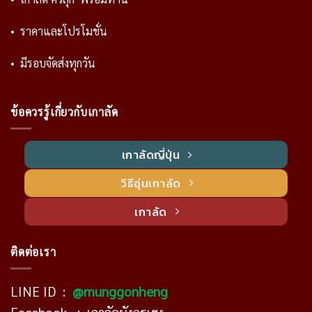
• ราคาและโปรโมชั่น
• มีรอบจัดส่งทุกวัน
ข้อควรรู้เกี่ยวกับเกาลัด
เกาลัดญี่ปุ่น
วิธีอุ่นเกาลัด
เกาลัด
ติดต่อเรา
LINE ID :
@munggonheng
Facebook :
เกาลัดมังกรเฮง