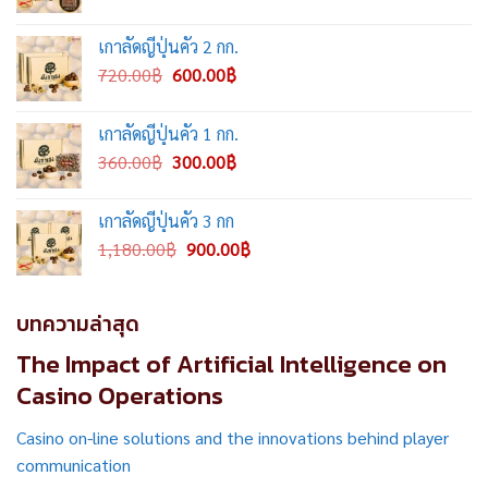
price
price
was:
is:
เกาลัดญี่ปุ่นคั่ว 2 กก.
2,000.00฿.
1,500.00฿.
Original
Current
720.00
฿
600.00
฿
price
price
was:
is:
เกาลัดญี่ปุ่นคั่ว 1 กก.
720.00฿.
600.00฿.
Original
Current
360.00
฿
300.00
฿
price
price
was:
is:
เกาลัดญี่ปุ่นคั่ว 3 กก
360.00฿.
300.00฿.
Original
Current
1,180.00
฿
900.00
฿
price
price
was:
is:
1,180.00฿.
900.00฿.
บทความล่าสุด
The Impact of Artificial Intelligence on
Casino Operations
Casino on-line solutions and the innovations behind player
communication