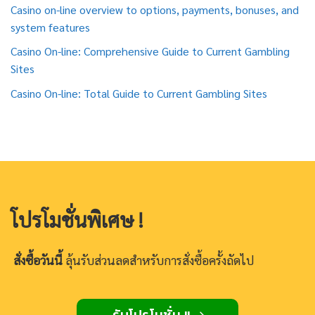
Casino on-line overview to options, payments, bonuses, and
system features
Casino On-line: Comprehensive Guide to Current Gambling
Sites
Casino On-line: Total Guide to Current Gambling Sites
โปรโมชั่นพิเศษ !
สั่งซื้อวันนี้
ลุ้นรับส่วนลดสำหรับการสั่งซื้อครั้งถัดไป