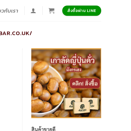
่ยวกับเรา
สั่งซื้อผ่าน LINE
BAR.CO.UK/
สินค้าขายดี