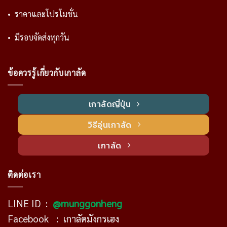
• ราคาและโปรโมชั่น
• มีรอบจัดส่งทุกวัน
ข้อควรรู้เกี่ยวกับเกาลัด
เกาลัดญี่ปุ่น
วิธีอุ่นเกาลัด
เกาลัด
ติดต่อเรา
LINE ID :
@munggonheng
Facebook :
เกาลัดมังกรเฮง