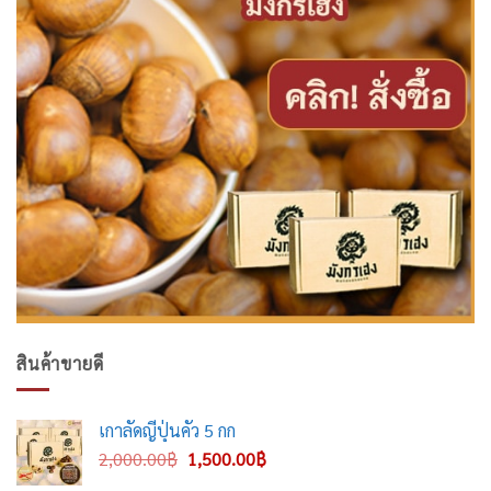
สินค้าขายดี
เกาลัดญี่ปุ่นคั่ว 5 กก
Original
Current
2,000.00
฿
1,500.00
฿
price
price