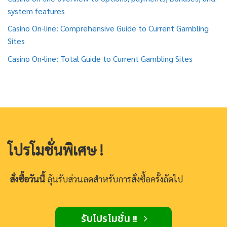
system features
Casino On-line: Comprehensive Guide to Current Gambling
Sites
Casino On-line: Total Guide to Current Gambling Sites
โปรโมชั่นพิเศษ !
สั่งซื้อวันนี้
ลุ้นรับส่วนลดสำหรับการสั่งซื้อครั้งถัดไป
รับโปรโมชั่น !!