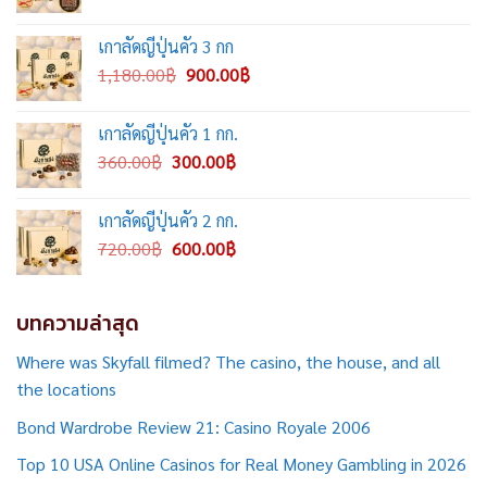
price
price
was:
is:
เกาลัดญี่ปุ่นคั่ว 3 กก
2,000.00฿.
1,500.00฿.
Original
Current
1,180.00
฿
900.00
฿
price
price
was:
is:
เกาลัดญี่ปุ่นคั่ว 1 กก.
1,180.00฿.
900.00฿.
Original
Current
360.00
฿
300.00
฿
price
price
was:
is:
เกาลัดญี่ปุ่นคั่ว 2 กก.
360.00฿.
300.00฿.
Original
Current
720.00
฿
600.00
฿
price
price
was:
is:
720.00฿.
600.00฿.
บทความล่าสุด
Where was Skyfall filmed? The casino, the house, and all
the locations
Bond Wardrobe Review 21: Casino Royale 2006
Top 10 USA Online Casinos for Real Money Gambling in 2026