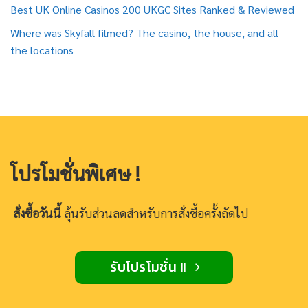
Best UK Online Casinos 200 UKGC Sites Ranked & Reviewed
Where was Skyfall filmed? The casino, the house, and all
the locations
โปรโมชั่นพิเศษ !
สั่งซื้อวันนี้
ลุ้นรับส่วนลดสำหรับการสั่งซื้อครั้งถัดไป
รับโปรโมชั่น !!