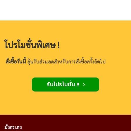
โปรโมชั่นพิเศษ !
สั่งซื้อวันนี้
ลุ้นรับส่วนลดสำหรับการสั่งซื้อครั้งถัดไป
รับโปรโมชั่น !!
มังกรเฮง