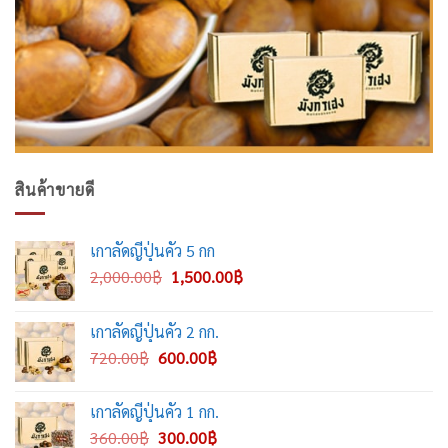
สินค้าขายดี
เกาลัดญี่ปุ่นคั่ว 5 กก
Original
Current
2,000.00
฿
1,500.00
฿
price
price
was:
is:
เกาลัดญี่ปุ่นคั่ว 2 กก.
2,000.00฿.
1,500.00฿.
Original
Current
720.00
฿
600.00
฿
price
price
was:
is:
เกาลัดญี่ปุ่นคั่ว 1 กก.
720.00฿.
600.00฿.
Original
Current
360.00
฿
300.00
฿