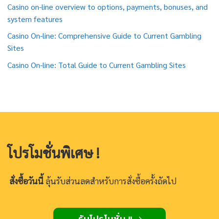
Casino on-line overview to options, payments, bonuses, and
system features
Casino On-line: Comprehensive Guide to Current Gambling
Sites
Casino On-line: Total Guide to Current Gambling Sites
โปรโมชั่นพิเศษ !
สั่งซื้อวันนี้
ลุ้นรับส่วนลดสำหรับการสั่งซื้อครั้งถัดไป