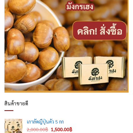
สินค้าขายดี
เกาลัดญี่ปุ่นคั่ว 5 กก
Original
Current
2,000.00
฿
1,500.00
฿