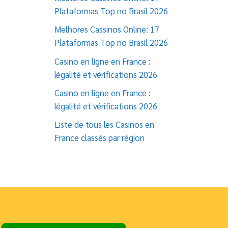
Plataformas Top no Brasil 2026
Melhores Cassinos Online: 17
Plataformas Top no Brasil 2026
Casino en ligne en France :
légalité et vérifications 2026
Casino en ligne en France :
légalité et vérifications 2026
Liste de tous les Casinos en
France classés par région