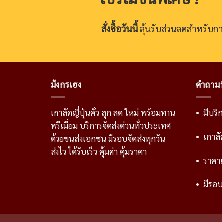
สั่งซื้อวันนี้
ลุ้นรับส่วนลดสำหรับการส
มังกรเฮง
คำถามท
เกาลัดญี่ปุ่นคั่ว สุก สด ใหม่ พร้อมทาน
• มีบริ
พรีเมี่ยม บริการจัดส่งด่วนทั่วประเทศ
• เกาลั
ด้วยขนส่งเอกชน มีรอบจัดส่งทุกวัน
ส่งไว ได้รับเร็ว คุ้มค่า คุ้มราคา
• ราคา
• มีรอบ