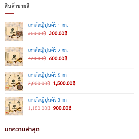
สินค้าขายดี
เกาลัดญี่ปุ่นคั่ว 1 กก.
Original
Current
360.00
฿
300.00
฿
price
price
was:
is:
เกาลัดญี่ปุ่นคั่ว 2 กก.
360.00฿.
300.00฿.
Original
Current
720.00
฿
600.00
฿
price
price
was:
is:
เกาลัดญี่ปุ่นคั่ว 5 กก
720.00฿.
600.00฿.
Original
Current
2,000.00
฿
1,500.00
฿
price
price
was:
is:
เกาลัดญี่ปุ่นคั่ว 3 กก
2,000.00฿.
1,500.00฿.
Original
Current
1,180.00
฿
900.00
฿
price
price
was:
is:
1,180.00฿.
900.00฿.
บทความล่าสุด