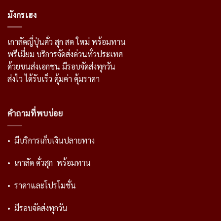
มังกรเฮง
เกาลัดญี่ปุ่นคั่ว สุก สด ใหม่ พร้อมทาน
พรีเมี่ยม บริการจัดส่งด่วนทั่วประเทศ
ด้วยขนส่งเอกชน มีรอบจัดส่งทุกวัน
ส่งไว ได้รับเร็ว คุ้มค่า คุ้มราคา
คำถามที่พบบ่อย
• มีบริการเก็บเงินปลายทาง
• เกาลัด คั่วสุก พร้อมทาน
• ราคาและโปรโมชั่น
• มีรอบจัดส่งทุกวัน