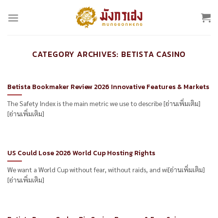
Skip
to
content
CATEGORY ARCHIVES:
BETISTA CASINO
Betista Bookmaker Review 2026 Innovative Features & Markets
The Safety Index is the main metric we use to describe [อ่านเพิ่มเติม]
[อ่านเพิ่มเติม]
US Could Lose 2026 World Cup Hosting Rights
We want a World Cup without fear, without raids, and wi[อ่านเพิ่มเติม]
[อ่านเพิ่มเติม]