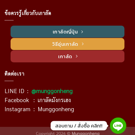
ข้อควรรู้เกี่ยวกับเกาลัด
เกาลัดญี่ปุ่น
วิธีอุ่นเกาลัด
เกาลัด
ติดต่อเรา
LINE ID :
@munggonheng
Facebook :
เกาลัดมังกรเฮง
Instagram :
Munggonheng
สอบถาม / สั่งซื้อ คลิก!!
Copyright 2026 ©
Munggonheng